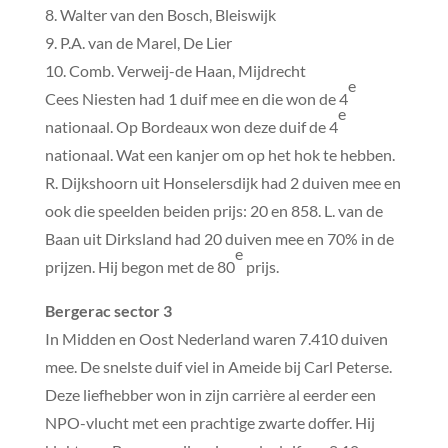
8. Walter van den Bosch, Bleiswijk
9. P.A. van de Marel, De Lier
10. Comb. Verweij-de Haan, Mijdrecht
e
Cees Niesten had 1 duif mee en die won de 4
e
nationaal. Op Bordeaux won deze duif de 4
nationaal. Wat een kanjer om op het hok te hebben.
R. Dijkshoorn uit Honselersdijk had 2 duiven mee en
ook die speelden beiden prijs: 20 en 858. L. van de
Baan uit Dirksland had 20 duiven mee en 70% in de
e
prijzen. Hij begon met de 80
prijs.
Bergerac sector 3
In Midden en Oost Nederland waren 7.410 duiven
mee. De snelste duif viel in Ameide bij Carl Peterse.
Deze liefhebber won in zijn carrière al eerder een
NPO-vlucht met een prachtige zwarte doffer. Hij