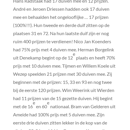
Hans Radstaak had 17 duiven mee en 12 prijzen.
André en Jeroen Driessen hadden ook 17 duiven
mee en behaalden het ongelooflijke … 17 prijzen
(100%!!!). Hun tweede en derde duif zitten op de
plaatsen 31 en 72. Na hun laatste duif zijn er nog
ruim 400 prijzen te verdienen! Nico Jan Koenders
had 75% prijs met 4 duiven mee. Herman Borgelink
e
uit Denekamp begint op de 12
plaats en heeft 70%
prijs met 10 duiven mee. Tijmen en Willem Koele uit
Wezep speelden 21 prijzen met 30 duiven mee. Zij
beginnen met de prijzen: 15, 33 en 93 en nog twee
bij de eerste 120 prijzen. Wim Weerink uit Wierden
had 11 prijzen van de 15 gezette duiven. Hij begint
e
e
met de 16
en 60
nationaal. Bram van Gelderen uit
Ameide had 100% prijs met 5 duiven mee. Zijn
eerste drie duiven zitten lekker in de kop van de