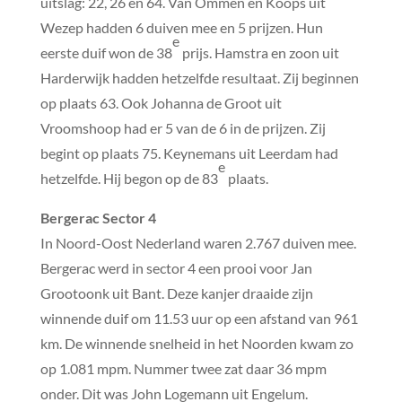
uitslag: 22, 26 en 64. Van Ommen en Koops uit
Wezep hadden 6 duiven mee en 5 prijzen. Hun
e
eerste duif won de 38
prijs. Hamstra en zoon uit
Harderwijk hadden hetzelfde resultaat. Zij beginnen
op plaats 63. Ook Johanna de Groot uit
Vroomshoop had er 5 van de 6 in de prijzen. Zij
begint op plaats 75. Keynemans uit Leerdam had
e
hetzelfde. Hij begon op de 83
plaats.
Bergerac Sector 4
In Noord-Oost Nederland waren 2.767 duiven mee.
Bergerac werd in sector 4 een prooi voor Jan
Grootoonk uit Bant. Deze kanjer draaide zijn
winnende duif om 11.53 uur op een afstand van 961
km. De winnende snelheid in het Noorden kwam zo
op 1.081 mpm. Nummer twee zat daar 36 mpm
onder. Dit was John Logemann uit Engelum.