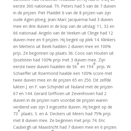
eerste 300 nationaal. Th. Peters had 5 van de 7 duiven
in de prijzen. Piet Pladdet 6 van de 8 prijzen van zijn
oude Agen-ploeg. Jean-Marc Jacquemai had 3 duiven
mee en drie duiven in de kop van de uitslag: 11, 32 en
66 nationaal. Angelo van de Veeken uit Clinge had 12
duiven mee en 9 prijzen. Hij begint op plek 14. Klinkers
en Mertens uit Beek hadden 2 duiven mee en 100%
prijs. Ze begonnen op plaats 36. Coos van Houten uit
IJsselstein had 100% prijs met 3 duiven mee. Zijn
e
e
eerste twee duiven haalden de 56
en 194
prijs. W.
Schaeffer uit Roermond haalde een 100% score met
twee duiven mee en de prijzen 65 en 250. Dit zelfde
lukten J. en F. van Schijndel uit Nuland met de prijzen
67 en 144. Gerard Griffioen uit Zevenhoven had 2
duiven in de prijzen ruim voordat de prijzen waren
verdiend van zijn 3 ingezette duiven. Hij begint op de
e
73
plaats. S. en A. Deckers uit Meers had 75% prijs
met 8 duiven mee. Ze beginnen met prijs 74. Eric
Caubergh uit Maastricht had 7 duiven mee en 6 prijzen.
e