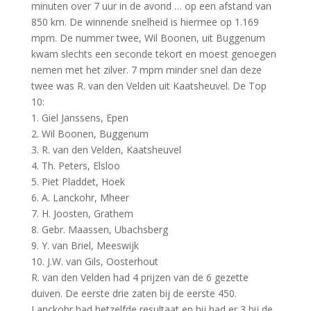
minuten over 7 uur in de avond … op een afstand van
850 km. De winnende snelheid is hiermee op 1.169
mpm. De nummer twee, Wil Boonen, uit Buggenum
kwam slechts een seconde tekort en moest genoegen
nemen met het zilver. 7 mpm minder snel dan deze
twee was R. van den Velden uit Kaatsheuvel. De Top
10:
1. Giel Janssens, Epen
2. Wil Boonen, Buggenum
3. R. van den Velden, Kaatsheuvel
4. Th. Peters, Elsloo
5. Piet Pladdet, Hoek
6. A. Lanckohr, Mheer
7. H. Joosten, Grathem
8. Gebr. Maassen, Ubachsberg
9. Y. van Briel, Meeswijk
10. J.W. van Gils, Oosterhout
R. van den Velden had 4 prijzen van de 6 gezette
duiven. De eerste drie zaten bij de eerste 450.
Lanckohr had hetzelfde resultaat en hij had er 3 bij de