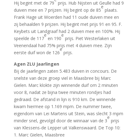
Hij begint met de 79
prijs. Hub Nijsten uit Geulle had 9
e
duiven mee en 7 prijzen. Hij begint op de 85
plaats.
Frank Hage uit Woerden had 11 oude duiven mee en
zij behaalden 9 prijzen. Hij begint met prijs 91 en 95. F.
Keybets uit Landgraaf had 2 duiven mee en 100%. Hij
e
e
speelde de 117
en 190
prijs. Piet Westerlaken uit
Veenendaal had 75% prijs met 4 duiven mee. Zijn
e
eerste duif won de 126
prijs.
Agen ZLU Jaarlingen
Bij de jaarlingen zaten 5.483 duiven in concours. De
snelste van deze groep viel in Maasbree bij Marc
Gielen. Marc klokte zijn winnende duif om 2 minuten
voor 8, nadat ze bijna twee minuten rondjes had
gedraaid. De afstand in lijn is 910 km. De winnende
kwam hiermee op 1.169 mpm. De nummer twee,
eigendom van Lei Martens uit Stein, was slecht 3 mpm
e
minder snel, gevolgd door de winnaar van de 3
prijs
van Klessens-de Lepper uit Valkenswaard. De Top 10:
1. Marc Gielen, Maasbree