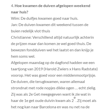
Hoe kwamen de duiven afgelopen weekend
naar huis?
Wim: De duifjes kwamen goed naar huis.
Jan: De duiven kwamen dit weekend tussen de
buien redelijk vlot thuis
Christianne: Verschillend altijd natuurlijk achterin
de prijzen maar dan komen ze wel goed thuis. De
bewezen fondduiven wel het laatst en dan knijp je
hem soms wel.
Afgelopen maandag op de dagfond hadden we een
taartjong van 2019 (Harold Zwiers x Hans Radstate)
voorop. Het was goed voor een middenmootprijsje.
De duiven, die terugkwamen, waren allemaal
strondnat met rode nopjes dikke ogen … echt zielig.
Zij was als 2e Get meegegeven want ik zie wat in
e
haar de 1e get oude duivin kwam als 2
. Zij moet als
het nog kan naar Barcelona en was nu net na de