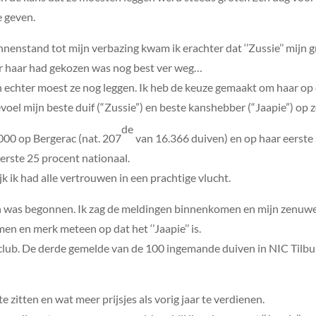
e geven.
nenstand tot mijn verbazing kwam ik erachter dat ‘’Zussie’’ mijn 
or haar had gekozen was nog best ver weg…
echter moest ze nog leggen. Ik heb de keuze gemaakt om haar op 
oel mijn beste duif (“Zussie”) en beste kanshebber (“Jaapie”) op z
de
00 op Bergerac (nat. 207
van 16.366 duiven) en op haar eerste
eerste 25 procent nationaal.
 ik had alle vertrouwen in een prachtige vlucht.
n was begonnen. Ik zag de meldingen binnenkomen en mijn zenuw
omen en merk meteen op dat het ‘’Jaapie’’ is.
e club. De derde gemelde van de 100 ingemande duiven in NIC Tilburg.
e zitten en wat meer prijsjes als vorig jaar te verdienen.