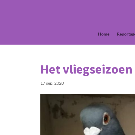
Home
Reportag
Het vliegseizoen 
17 sep, 2020