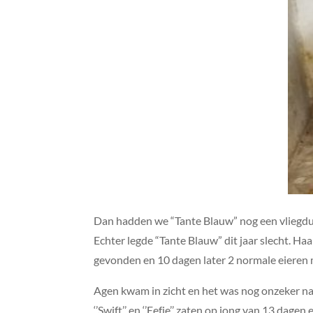
Dan hadden we “Tante Blauw” nog een vliegduiv
Echter legde “Tante Blauw” dit jaar slecht. Ha
gevonden en 10 dagen later 2 normale eieren 
Agen kwam in zicht en het was nog onzeker naa
‘’Swift’’ en ‘’Eefje’’ zaten op jong van 13 dag