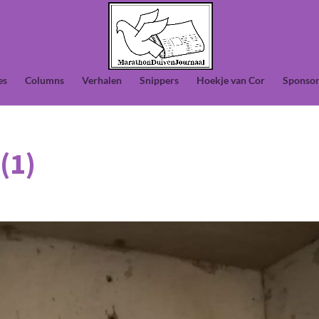
es
Columns
Verhalen
Snippers
Hoekje van Cor
Sponsor
(1)