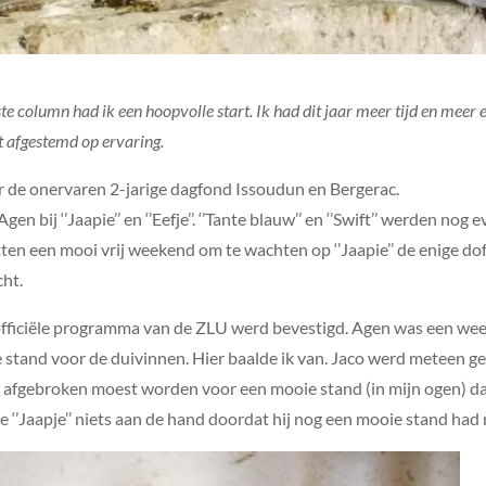
ste column had ik een hoopvolle start. Ik had dit jaar meer tijd en meer 
t afgestemd op ervaring.
 de onervaren 2-jarige dagfond Issoudun en Bergerac.
n bij ‘’Jaapie’’ en ‘’Eefje’’. ‘’Tante blauw’’ en ‘’Swift’’ werden n
itten een mooi vrij weekend om te wachten op ‘’Jaapie’’ de enige do
cht.
 officiële programma van de ZLU werd bevestigd. Agen was een we
stand voor de duivinnen. Hier baalde ik van. Jaco werd meteen geap
er afgebroken moest worden voor een mooie stand (in mijn ogen) d
 ‘’Jaapje’’ niets aan de hand doordat hij nog een mooie stand had 