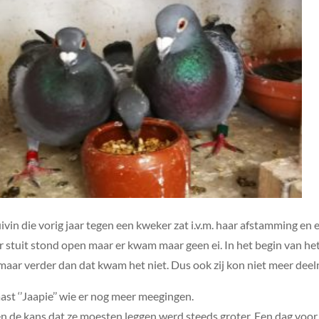
in die vorig jaar tegen een kweker zat i.v.m. haar afstamming en
ar stuit stond open maar er kwam maar geen ei. In het begin van het
maar verder dan dat kwam het niet. Dus ook zij kon niet meer de
st ‘’Jaapie’’ wie er nog meer meegingen.
en en de kans dat ze moesten leggen werd steeds groter. Een dag voor