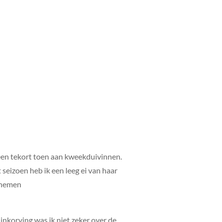
 een tekort toen aan kweekduivinnen.
 seizoen heb ik een leeg ei van haar
elnemen
 inkorving was ik niet zeker over de