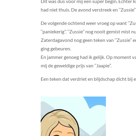
Dit was dus voor mij een super begin. Echter kr
had niet thuis. De avond verstreek en ‘’Zussie’’
De volgende ochtend weer vroeg op want ‘’Zussi
‘’paniekerig’’. ‘’Zussie’’ nog nooit gemist mist n
Zaterdagavond nog geen teken van ‘’Zussie’’ en 
ging gebeuren.
En jammer genoeg had ik gelijk. Op moment va
mij de geweldige prijs van ‘’Jaapie’’.
Een teken dat verdriet en blijdschap dicht bij 