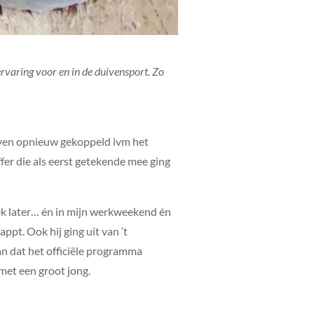
ervaring voor en in de duivensport. Zo
og even opnieuw gekoppeld ivm het
ffer die als eerst getekende mee ging
ek later… én in mijn werkweekend én
pt. Ook hij ging uit van ‘t
an dat het officiële programma
met een groot jong.