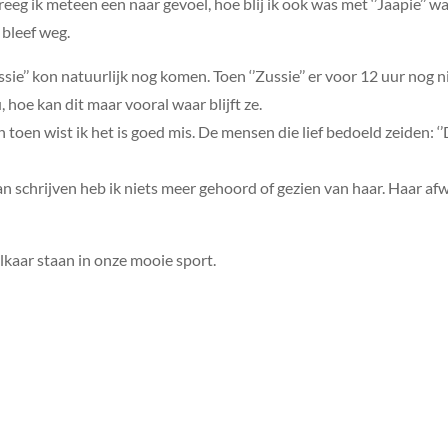
eeg ik meteen een naar gevoel, hoe blij ik ook was met ‘’Jaapie’’ wa
 bleef weg.
e’’ kon natuurlijk nog komen. Toen ‘’Zussie’’ er voor 12 uur nog n
u, hoe kan dit maar vooral waar blijft ze.
toen wist ik het is goed mis. De mensen die lief bedoeld zeiden: ‘’Di
n schrijven heb ik niets meer gehoord of gezien van haar. Haar a
elkaar staan in onze mooie sport.