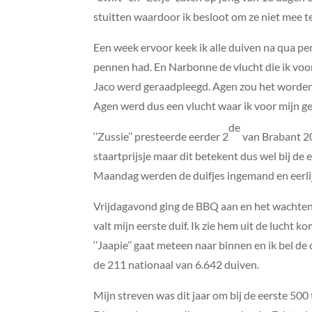
stuitten waardoor ik besloot om ze niet mee t
Een week ervoor keek ik alle duiven na qua pen
pennen had. En Narbonne de vlucht die ik vo
Jaco werd geraadpleegd. Agen zou het worden 
Agen werd dus een vlucht waar ik voor mijn gev
de
‘’Zussie’’ presteerde eerder 2
van Brabant 20
staartprijsje maar dit betekent dus wel bij de 
Maandag werden de duifjes ingemand en eerlijk
Vrijdagavond ging de BBQ aan en het wachte
valt mijn eerste duif. Ik zie hem uit de lucht k
‘’Jaapie’’ gaat meteen naar binnen en ik bel d
de 211 nationaal van 6.642 duiven.
Mijn streven was dit jaar om bij de eerste 500 t