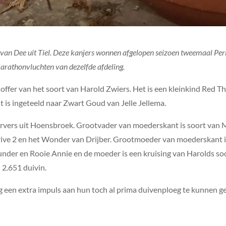
van Dee uit Tiel. Deze kanjers wonnen afgelopen seizoen tweemaal Per
rathonvluchten van dezelfde afdeling.
offer van het soort van Harold Zwiers. Het is een kleinkind Red T
is ingeteeld naar Zwart Goud van Jelle Jellema.
rvers uit Hoensbroek. Grootvader van moederskant is soort van M
rive 2 en het Wonder van Drijber. Grootmoeder van moederskant i
der en Rooie Annie en de moeder is een kruising van Harolds soor
2.651 duivin.
 een extra impuls aan hun toch al prima duivenploeg te kunnen g