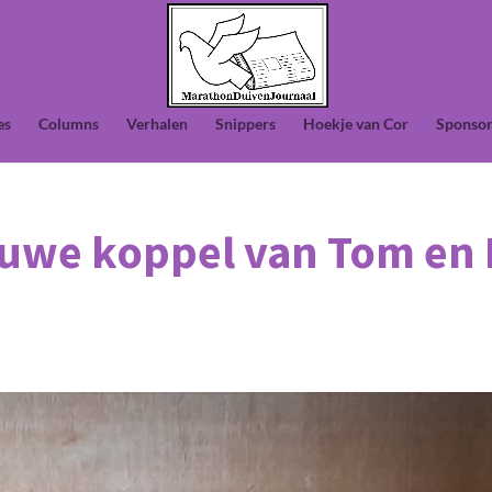
es
Columns
Verhalen
Snippers
Hoekje van Cor
Sponsor
euwe koppel van Tom en 