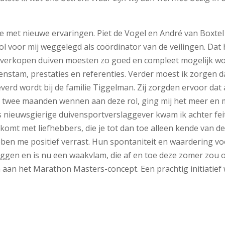
e met nieuwe ervaringen. Piet de Vogel en André van Boxtel 
voor mij weggelegd als coördinator van de veilingen. Dat h
e te verkopen duiven moesten zo goed en compleet mogelijk 
enstam, prestaties en referenties. Verder moest ik zorgen da
erd wordt bij de familie Tiggelman. Zij zorgden ervoor dat a
a twee maanden wennen aan deze rol, ging mij het meer en 
ls nieuwsgierige duivensportverslaggever kwam ik achter feit
ct komt met liefhebbers, die je tot dan toe alleen kende van 
en me positief verrast. Hun spontaniteit en waardering voo
liggen en is nu een waakvlam, die af en toe deze zomer zou o
 aan het Marathon Masters-concept. Een prachtig initiatief