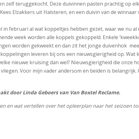
 zelf teruggekocht. Deze duivinnen pasten prachtig op elk
 Kees Elzakkers uit Halsteren, en een duivin van de winnaa
 in februari al wat koppeltjes hebben gezet, waar we nu a
omende week worden alle koppels gekoppeld. Enkele ‘kweek
ongen worden gekweekt en dan zit het jonge duivenhok meer 
 koppelingen leveren bij ons een nieuwsgierigheid op. Wat 
 welke nieuwe kruising dan wel? Nieuwsgierigheid die onze
 vliegen. Voor mijn vader andersom en beiden is belangrijk.
aakt door Linda Geboers van Van Boxtel Reclame.
len en wat vertellen over het opleerplan naar het seizoen to