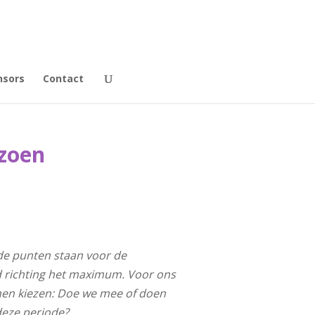
nsors
Contact
izoen
 de punten staan voor de
d richting het maximum. Voor ons
unnen kiezen: Doe we mee of doen
 deze periode?