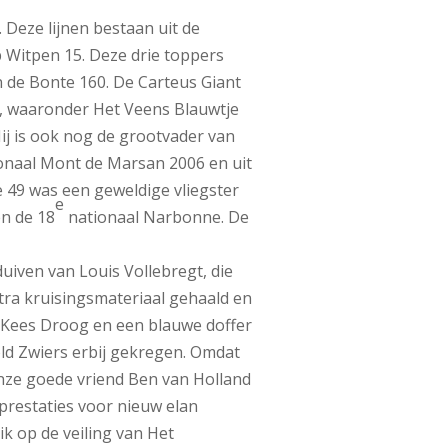
 Deze lijnen bestaan uit de
op Witpen 15. Deze drie toppers
an de Bonte 160. De Carteus Giant
rs, waaronder Het Veens Blauwtje
ij is ook nog de grootvader van
ionaal Mont de Marsan 2006 en uit
 49 was een geweldige vliegster
e
en de 18
nationaal Narbonne. De
duiven van Louis Vollebregt, die
tra kruisingsmateriaal gehaald en
an Kees Droog en een blauwe doffer
ld Zwiers erbij gekregen. Omdat
onze goede vriend Ben van Holland
prestaties voor nieuw elan
k op de veiling van Het