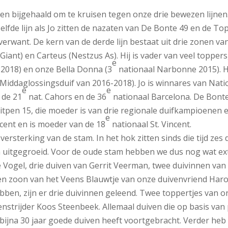
n bijgehaald om te kruisen tegen onze drie bewezen lijnen.
zelfde lijn als Jo zitten de nazaten van De Bonte 49 en de T
verwant. De kern van de derde lijn bestaat uit drie zonen v
Giant) en Carteus (Nestzus As). Hij is vader van veel toppe
e
-2018) en onze Bella Donna (3
nationaal Narbonne 2015). H
Middaglossingsduif van 2016-2018). Jo is winnares van Nat
e
e
 de 21
nat. Cahors en de 36
nationaal Barcelona. De Bonte
tpen 15, die moeder is van drie regionale duifkampioenen 
e
ncent en is moeder van de 18
nationaal St. Vincent.
versterking van de stam. In het hok zitten sinds die tijd zes 
jn uitgegroeid. Voor de oude stam hebben we dus nog wat ex
de Vogel, drie duiven van Gerrit Veerman, twee duivinnen v
n zoon van het Veens Blauwtje van onze duivenvriend Haro
ebben, zijn er drie duivinnen geleend. Twee toppertjes van 
nstrijder Koos Steenbeek. Allemaal duiven die op basis van 
ijna 30 jaar goede duiven heeft voortgebracht. Verder heb i