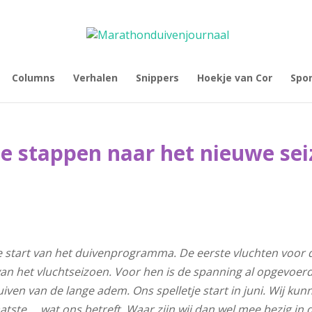
Columns
Verhalen
Snippers
Hoekje van Cor
Spo
te stappen naar het nieuwe se
l de start van het duivenprogramma. De eerste vluchten voor
an het vluchtseizoen. Voor hen is de spanning al opgevoer
duiven van de lange adem. Ons spelletje start in juni. Wij k
laatste … wat ons betreft. Waar zijn wij dan wel mee bezig in