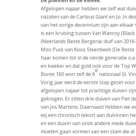
De plannen en de kweek
Afgelopen najaar hebben we zelf wat duive
nazaten van de Carteus Giant en Jo. In de
van het vorige decennium zijn aan elkaar 
is een kruising tussen Van Wanroy (Black 
(Neerlands Beste Bergerac-duif van 2016
Miss Puck van Koos Steenbeek (De Beste 
haar komen tot in de vierde generatie o.a.
en kweker en dat gold ook voor de Top Wi
e
Bonte 160 won zelf de 6
nationaal St. Vi
Vorig jaar werd de eerste stap gezet voor 
afgelopen najaar tot prachtige duiven zi
gekregen. Er zitten drie duiven van Piet 
van Jos Martens. Daarnaast hebben we ee
wij een chronisch tekort aan duivinnen h
en een duivin van onze andere mede duive
moeten gaan vormen van een stam die al b