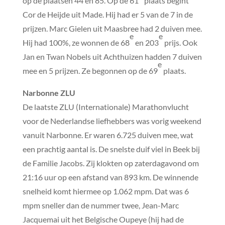
op de plaatsen 44 en 85. Op de 61
plaats begint
Cor de Heijde uit Made. Hij had er 5 van de 7 in de
prijzen. Marc Gielen uit Maasbree had 2 duiven mee.
e
e
Hij had 100%, ze wonnen de 68
en 203
prijs. Ook
Jan en Twan Nobels uit Achthuizen hadden 7 duiven
e
mee en 5 prijzen. Ze begonnen op de 69
plaats.
Narbonne ZLU
De laatste ZLU (Internationale) Marathonvlucht
voor de Nederlandse liefhebbers was vorig weekend
vanuit Narbonne. Er waren 6.725 duiven mee, wat
een prachtig aantal is. De snelste duif viel in Beek bij
de Familie Jacobs. Zij klokten op zaterdagavond om
21:16 uur op een afstand van 893 km. De winnende
snelheid komt hiermee op 1.062 mpm. Dat was 6
mpm sneller dan de nummer twee, Jean-Marc
Jacquemai uit het Belgische Oupeye (hij had de