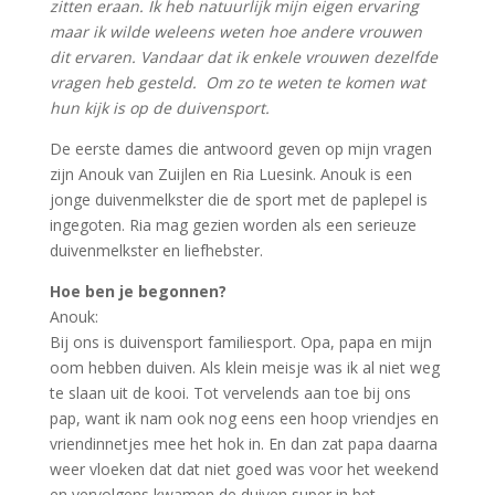
zitten eraan. Ik heb natuurlijk mijn eigen ervaring
maar ik wilde weleens weten hoe andere vrouwen
dit ervaren. Vandaar dat ik enkele vrouwen dezelfde
vragen heb gesteld. Om zo te weten te komen wat
hun kijk is op de duivensport.
De eerste dames die antwoord geven op mijn vragen
zijn Anouk van Zuijlen en Ria Luesink. Anouk is een
jonge duivenmelkster die de sport met de paplepel is
ingegoten. Ria mag gezien worden als een serieuze
duivenmelkster en liefhebster.
Hoe ben je begonnen?
Anouk:
Bij ons is duivensport familiesport. Opa, papa en mijn
oom hebben duiven. Als klein meisje was ik al niet weg
te slaan uit de kooi. Tot vervelends aan toe bij ons
pap, want ik nam ook nog eens een hoop vriendjes en
vriendinnetjes mee het hok in. En dan zat papa daarna
weer vloeken dat dat niet goed was voor het weekend
en vervolgens kwamen de duiven super in het