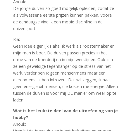
Anouk:
De jonge duiven zo goed mogelijk opleiden, zodat ze
als volwassene eerste prijzen kunnen pakken. Vooral
de eendaagse vind ik een mooie discipline in de
duivensport.
Ria:
Geen idee eigenlijk Haha. Ik werk als roostermaker en
mijn man is boer. De duiven passen precies in het
ritme van de boerderij en in mijn werktijden. Ook zijn
ze een geweldige tegenhanger op de stress van het
werk. Verder ben ik geen mensenmens maar een
dierenmens. Ik ben introvert. Dat wil zeggen, ik haal
geen energie uit mensen, die kosten me energie. Alleen
tussen de duiven is voor mij DE manier om weer op te
laden
Wat is het leukste deel van de uitoefening van je
hobby?
Anouk:
Uren bij de jonge duiven in het hok zitten en er mee