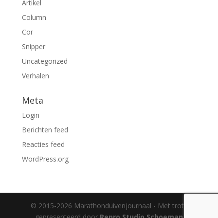
Artikel
Column
Cor
Snipper
Uncategorized
Verhalen
Meta
Login
Berichten feed
Reacties feed
WordPress.org
© 2015-2026 Marathonduivenjournaal - Met trots
gepresenteerd door
Repro Studio Schoeman