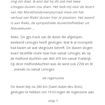
ring om doet. Ik wist dat hij dit ook met twee
Limoges-duiven zou doen. Het leek mij voor de lezers
van Het Marathonduivenjournaal mooi om het
verhaal van Rieks’ duiven hier te plaatsen. Het woord
is aan Rieks, de sympathieke duivenliefhebber uit
Nieuwleusen …
Rieks: ‘De gps-track van de duivin die afgelopen
weekend Limoges heeft gevlogen. Wat ik al voorspeld
had kwam uit wat vliegroute betreft. De duiven vlogen
exact dezelfde route naar huis vanuit Limoges als op
de midfond vluchten van 400-470 km vanuit Frankrijk.
Op deze midfondvluchten was de wind ook ZZW en W
… evenals nu vanuit Limoges.
de regenzone
De duivin liep na 280 km (Saint-Aubin-des-Bois)
gevlogen te hebben om 19.03 tegen de regenzone aan.
stop 1