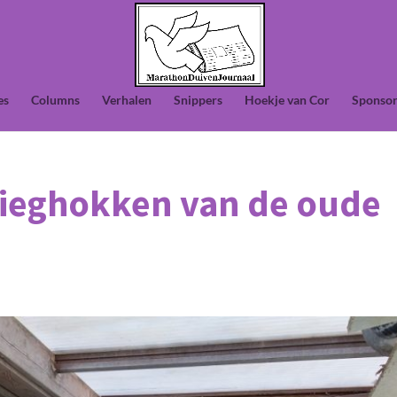
es
Columns
Verhalen
Snippers
Hoekje van Cor
Sponsor
lieghokken van de oude