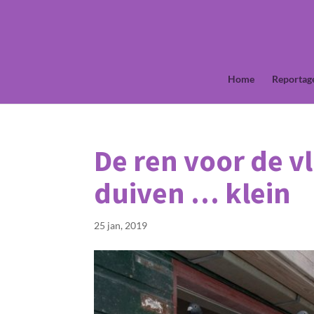
Home
Reportag
De ren voor de v
duiven … klein
25 jan, 2019