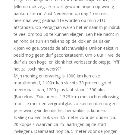
Jellema ook zegt. Ik moet gewoon hopen op weinig
aankomsten in Zuid Nederland op dag 1 om niet
helemaal weg gedraaid te worden op mijn ZLU-
afstanden. Op Perpignan waren het er naar mijn indruk
te veel om top 50 te kunnen vliegen. Een hele nacht in
en rond de tuin en telkens op de klok en de daken
kijken volgde. Steeds de afschuwelijke Unikon-tekst in
beeld ‘nog geen duif geconstateerd’. Om 6 uur 1 viel de
duif als een kogel en klonk het verlossende piepje. Pfff
het zal toch niet weer???
Mijn mening en ervaring is 1000 km kan elke
marathonduif, 1100+ kan slechts 30 procent goed
meermaals aan, 1200 plus laat staan 1300 plus
(Barcelona-Zuidlaren is 1.323 km) met ochtendlossing
moet je met een vergrootglas zoeken en dan nog zul
je er weinig vinden die het herhaaldelijk kunnen.
Ik vlieg op een hok van 4,5 meter voor de ouden (ca.
20 koppels waarvan ca 25 jaarlingen bij de start
invliegen). Daarnaast nog ca. 5 meter voor de jongen