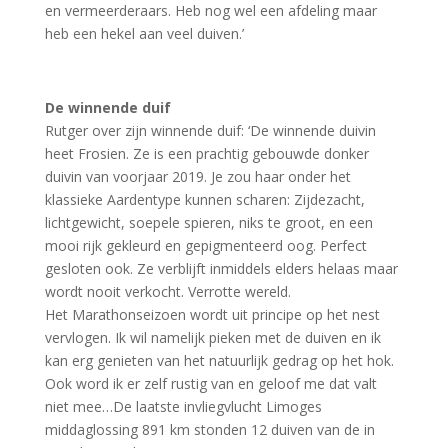
en vermeerderaars. Heb nog wel een afdeling maar
heb een hekel aan veel duiven.’
De winnende duif
Rutger over zijn winnende duif: ‘De winnende duivin
heet Frosien. Ze is een prachtig gebouwde donker
duivin van voorjaar 2019. Je zou haar onder het
klassieke Aardentype kunnen scharen: Zijdezacht,
lichtgewicht, soepele spieren, niks te groot, en een
mooi rijk gekleurd en gepigmenteerd oog. Perfect
gesloten ook. Ze verblijft inmiddels elders helaas maar
wordt nooit verkocht. Verrotte wereld.
Het Marathonseizoen wordt uit principe op het nest
vervlogen. Ik wil namelijk pieken met de duiven en ik
kan erg genieten van het natuurlijk gedrag op het hok.
Ook word ik er zelf rustig van en geloof me dat valt
niet mee…De laatste invliegvlucht Limoges
middaglossing 891 km stonden 12 duiven van de in