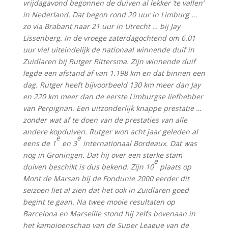
vrijdagavond begonnen de duiven al lekker ‘te vallen’
in Nederland. Dat begon rond 20 uur in Limburg …
zo via Brabant naar 21 uur in Utrecht … bij Jay
Lissenberg. In de vroege zaterdagochtend om 6.01
uur viel uiteindelijk de nationaal winnende duif in
Zuidlaren bij Rutger Rittersma. Zijn winnende duif
legde een afstand af van 1.198 km en dat binnen een
dag. Rutger heeft bijvoorbeeld 130 km meer dan Jay
en 220 km meer dan de eerste Limburgse liefhebber
van Perpignan. Een uitzonderlijk knappe prestatie …
zonder wat af te doen van de prestaties van alle
andere kopduiven. Rutger won acht jaar geleden al
e
e
eens de 1
en 3
internationaal Bordeaux. Dat was
nog in Groningen. Dat hij over een sterke stam
e
duiven beschikt is dus bekend. Zijn 10
plaats op
Mont de Marsan bij de Fondunie 2000 eerder dit
seizoen liet al zien dat het ook in Zuidlaren goed
begint te gaan. Na twee mooie resultaten op
Barcelona en Marseille stond hij zelfs bovenaan in
het kampioenschap van de Super League van de