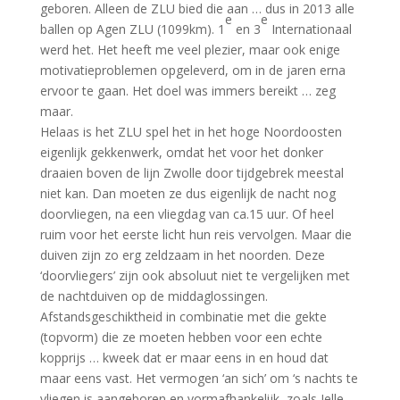
geboren. Alleen de ZLU bied die aan … dus in 2013 alle
e
e
ballen op Agen ZLU (1099km). 1
en 3
Internationaal
werd het. Het heeft me veel plezier, maar ook enige
motivatieproblemen opgeleverd, om in de jaren erna
ervoor te gaan. Het doel was immers bereikt … zeg
maar.
Helaas is het ZLU spel het in het hoge Noordoosten
eigenlijk gekkenwerk, omdat het voor het donker
draaien boven de lijn Zwolle door tijdgebrek meestal
niet kan. Dan moeten ze dus eigenlijk de nacht nog
doorvliegen, na een vliegdag van ca.15 uur. Of heel
ruim voor het eerste licht hun reis vervolgen. Maar die
duiven zijn zo erg zeldzaam in het noorden. Deze
‘doorvliegers’ zijn ook absoluut niet te vergelijken met
de nachtduiven op de middaglossingen.
Afstandsgeschiktheid in combinatie met die gekte
(topvorm) die ze moeten hebben voor een echte
kopprijs … kweek dat er maar eens in en houd dat
maar eens vast. Het vermogen ‘an sich’ om ‘s nachts te
vliegen is aangeboren en vormafhankelijk zoals Jelle