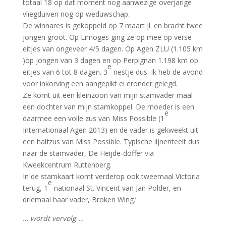
totaal 18 op dat moment nog aanwezige overjarige
vliegduiven nog op weduwschap.
De winnares is gekoppeld op 7 maart jl. en bracht twee
jongen groot. Op Limoges ging ze op mee op verse
eitjes van ongeveer 4/5 dagen. Op Agen ZLU (1.105 km
)op jongen van 3 dagen en op Perpignan 1.198 km op
e
eitjes van 6 tot 8 dagen. 3
nestje dus. Ik heb de avond
voor inkorving een aangepikt ei eronder gelegd.
Ze komt uit een kleinzoon van mijn stamvader maal
een dochter van mijn stamkoppel. De moeder is een
e
daarmee een volle zus van Miss Possible (1
Internationaal Agen 2013) en de vader is gekweekt uit
een halfzus van Miss Possible. Typische lijnenteelt dus
naar de stamvader, De Heijde-doffer via
Kweekcentrum Ruttenberg.
In de stamkaart komt verderop ook tweemaal Victoria
e
terug, 1
nationaal St. Vincent van Jan Polder, en
driemaal haar vader, Broken Wing.’
… wordt vervolg …