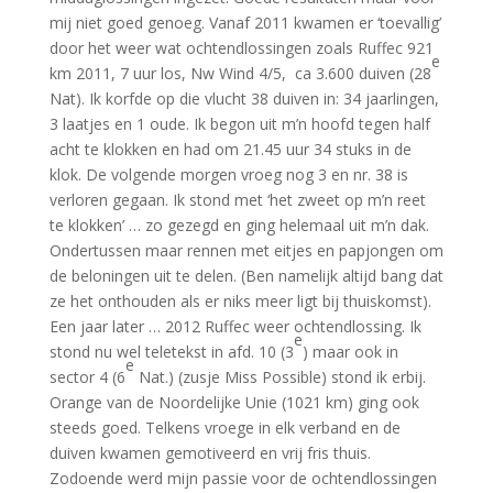
mij niet goed genoeg. Vanaf 2011 kwamen er ‘toevallig’
door het weer wat ochtendlossingen zoals Ruffec 921
e
km 2011, 7 uur los, Nw Wind 4/5, ca 3.600 duiven (28
Nat). Ik korfde op die vlucht 38 duiven in: 34 jaarlingen,
3 laatjes en 1 oude. Ik begon uit m’n hoofd tegen half
acht te klokken en had om 21.45 uur 34 stuks in de
klok. De volgende morgen vroeg nog 3 en nr. 38 is
verloren gegaan. Ik stond met ‘het zweet op m’n reet
te klokken’ … zo gezegd en ging helemaal uit m’n dak.
Ondertussen maar rennen met eitjes en papjongen om
de beloningen uit te delen. (Ben namelijk altijd bang dat
ze het onthouden als er niks meer ligt bij thuiskomst).
Een jaar later … 2012 Ruffec weer ochtendlossing. Ik
e
stond nu wel teletekst in afd. 10 (3
) maar ook in
e
sector 4 (6
Nat.) (zusje Miss Possible) stond ik erbij.
Orange van de Noordelijke Unie (1021 km) ging ook
steeds goed. Telkens vroege in elk verband en de
duiven kwamen gemotiveerd en vrij fris thuis.
Zodoende werd mijn passie voor de ochtendlossingen