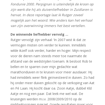
Fondunie 2000. Perpignan is uiteindelijk de kroon op
zijn werk die hij als duivenliefhebber in Zuidlaren is
hervat. In deze reportage laat ik Rutger zoveel
mogelijk aan het woord. Wie anders kan het verhaal
van zijn overwinning immers het best vertellen.
De winnende liefhebber vervolg …
Rutger vervolgt zijn verhaal: ‘In 2007 wist ik dat ze
vermogen misten om verder te kunnen. Inmiddels
wilde ikzelf ook verder, harder en hoger. Mijn respect
voor de dieren nam steeds meer toe naarmate de
afstand van de wedstrijden toenam. Ik besloot Rob te
bellen en te sparren over mijn gedachte wat
marathonduiven in te kruisen voor meer ausdauer. Hij
had inmiddels weer flink geïnvesteerd in duiven. Zo had
hij onder meer duiven gekocht op de verkoping van Aat
en Pé Laan. Hij kocht daar oa. Zoon Aatje, dubbel Kld
Aatje en nog een paar. Dat leek me wel wat. De
kruisingen werden m.i.v. 2008/2009/2010 op de
middaglossingen ingezet. Goede resultaten maar voor