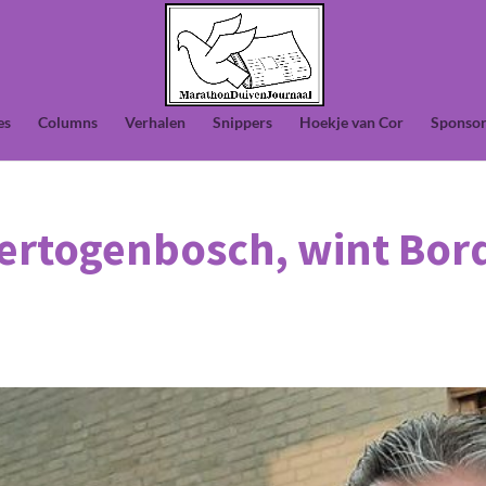
es
Columns
Verhalen
Snippers
Hoekje van Cor
Sponsor
Hertogenbosch, wint Bor