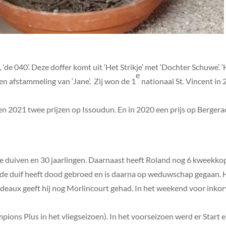
e 040’. Deze doffer komt uit ‘Het Strikje’ met ‘Dochter Schuwe’. ‘H
e
n afstammeling van ‘Jane’. Zij won de 1
nationaal St. Vincent in 
 2021 twee prijzen op Issoudun. En in 2020 een prijs op Bergerac
ige duiven en 30 jaarlingen. Daarnaast heeft Roland nog 6 kweekkopp
e duif heeft dood gebroed en is daarna op weduwschap gegaan. Hij
eaux geeft hij nog Morlincourt gehad. In het weekend voor inkorvi
pions Plus in het vliegseizoen). In het voorseizoen werd er Start 