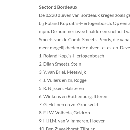
Sector 1 Bordeaux
De 8.228 duiven van Bordeaux kregen zoals ge
bij Roland Kop uit ’s-Hertogenbosch. Op een 
mpm. De nummer twee haalde een snelheid van 
Smeets van de Comb. Smeets-Penris, die vanaf
meer mogelijkheden de duiven te testen. Deze t
1. Roland Kop, ‘s-Hertogenbosch
2. Dilan Smeets, Stein
3. Y. van Briel, Meeswijk
4. J. Vullers en zn, Roggel
5. R. Nijssen, Halsteren
6. Winkens en Rothenburg, Itteren
7. G. Heijnen en zn, Gronsveld
8. F.J.W. Volbeda, Geldrop
9. H.H.M. van Vlimmeren, Hoeven
10. Ben Zweekhorst, Tilburg