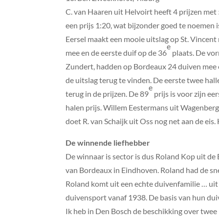
C. van Haaren uit Helvoirt heeft 4 prijzen met
een prijs 1:20, wat bijzonder goed te noemen is
Eersel maakt een mooie uitslag op St. Vincen
e
mee en de eerste duif op de 36
plaats. De vor
Zundert, hadden op Bordeaux 24 duiven mee en 1
de uitslag terug te vinden. De eerste twee hal
e
terug in de prijzen. De 89
prijs is voor zijn e
halen prijs. Willem Eestermans uit Wagenberg 
doet R. van Schaijk uit Oss nog net aan de eis.
De winnende liefhebber
De winnaar is sector is dus Roland Kop uit d
van Bordeaux in Eindhoven. Roland had de snels
Roland komt uit een echte duivenfamilie … uit 
duivensport vanaf 1938. De basis van hun d
Ik heb in Den Bosch de beschikking over twee 