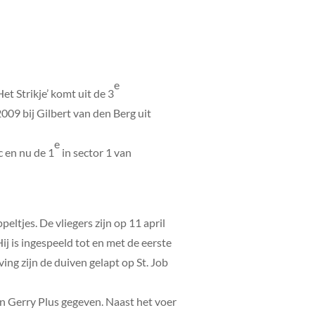
e
et Strikje’ komt uit de 3
2009 bij Gilbert van den Berg uit
e
 en nu de 1
in sector 1 van
eltjes. De vliegers zijn op 11 april
 is ingespeeld tot en met de eerste
ng zijn de duiven gelapt op St. Job
en Gerry Plus gegeven. Naast het voer