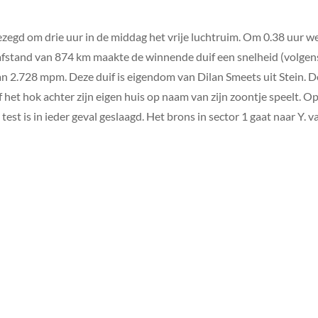
zegd om drie uur in de middag het vrije luchtruim. Om 0.38 uur 
afstand van 874 km maakte de winnende duif een snelheid (volge
2.728 mpm. Deze duif is eigendom van Dilan Smeets uit Stein. Dez
 het hok achter zijn eigen huis op naam van zijn zoontje speelt.
est is in ieder geval geslaagd. Het brons in sector 1 gaat naar Y. v