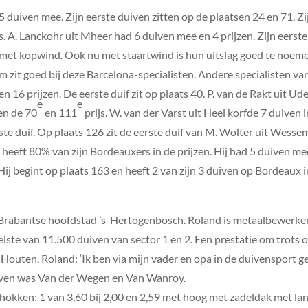
 5 duiven mee. Zijn eerste duiven zitten op de plaatsen 24 en 71. Z
. A. Lanckohr uit Mheer had 6 duiven mee en 4 prijzen. Zijn eerste 
t met kopwind. Ook nu met staartwind is hun uitslag goed te noeme
m zit goed bij deze Barcelona-specialisten. Andere specialisten va
6 prijzen. De eerste duif zit op plaats 40. P. van de Rakt uit Ude
e
e
len de 70
en 111
prijs. W. van der Varst uit Heel korfde 7 duive
erste duif. Op plaats 126 zit de eerste duif van M. Wolter uit Wess
heeft 80% van zijn Bordeauxers in de prijzen. Hij had 5 duiven m
 Hij begint op plaats 163 en heeft 2 van zijn 3 duiven op Bordeaux i
e Brabantse hoofdstad ’s-Hertogenbosch. Roland is metaalbewerker 
te van 11.500 duiven van sector 1 en 2. Een prestatie om trots op
Houten. Roland: ‘Ik ben via mijn vader en opa in de duivensport g
uiven was Van der Wegen en Van Wanroy.
hokken: 1 van 3,60 bij 2,00 en 2,59 met hoog met zadeldak met lan