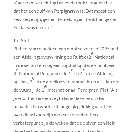
Maar toen ze richting het zolderhok vloog, wist ik
dat het een duif van Perpignan was. Dat moest een
keivroege zijn, gezien de meldingen die ik had gezien.
En dat was ook zo!’
Tot Slot
Piet en Marco hadden een mooi seizoen in 2025 met
e
een Afdelingsoverwinning op Ruffec (2
Nationaal
in de sector) en nog een topduif op deze vlucht, een
e
e
e
3
Nationaal Perigueux, de 1
en 4
in de Afdeling
e
op Dax, 3
in de afdeling van Marseille en als klap op
e
de vuurpijl de 1
Internationaal Perpignan. Piet: ‘Als
je voor het seizoen zegt, dat je deze resultaten
behaald, dan word je daar gelijk gelukkig van. Dus
over dit seizoen zijn we zeer tevreden. Een
verbeterpunt zijn de weken dat de duiven een klein
dipje hadden en dat we geen kopduif konden