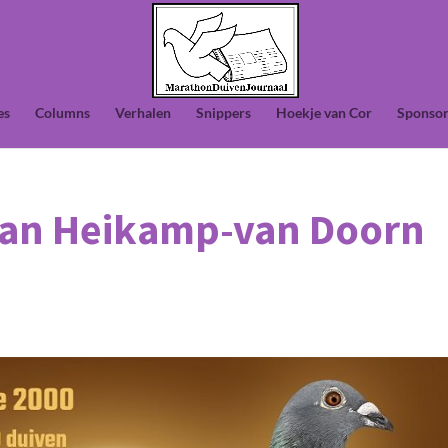
es
Columns
Verhalen
Snippers
Hoekje van Cor
Sponsor
van Heikamp-van Doorn