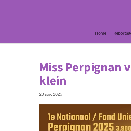
Home
Reportag
Miss Perpignan 
klein
23 aug, 2025