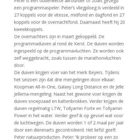
Peter is een ouderwetse allrounder of zoals gezegd
een programmaspeler. Peter’s vliegploeg is verdeeld in
27 koppels voor de vitesse, midfond en dagfond en 27
koppels voor de overnachtfond. Daarnaast heeft hij 20
kweekkoppels.
De overnachters zijn in maart gekoppeld. De
programmaduiven al rond de Kerst. De duiven worden
ingespeeld op de programmavluchten. Ze worden ook
zelf weggebracht, zoals tussen de marathonvluchten
door.
De duiven krijgen voer van het merk Beyers. Tijdens
het seizoen zijn dat drie mengelingen door elkaar:
Koopman All-In-One, Galaxy Long Distance en de Jelle
Jellema-mengeling. Naast het gewone voer krijgen de
duiven snoepzaad en kattenbrokken. Verder krijgen de
duiven regelmatig LTW, Tollyamin Forte en Tollyamin
Power in het water. Verder geef ik op gevoel wat voor
de luchtwegen. De duiven worden 1 of 2 maal per jaar
door een dierenarts gecontroleerd. Het liefst geeft
Peter natuurproducten. Peter: ‘Ik probeer op een zo