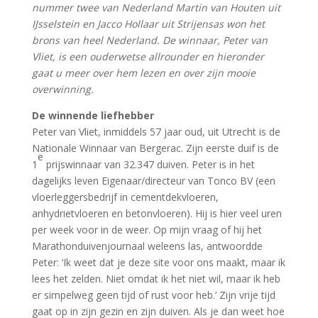
nummer twee van Nederland Martin van Houten uit
IJsselstein en Jacco Hollaar uit Strijensas won het
brons van heel Nederland. De winnaar, Peter van
Vliet, is een ouderwetse allrounder en hieronder
gaat u meer over hem lezen en over zijn mooie
overwinning.
De winnende liefhebber
Peter van Vliet, inmiddels 57 jaar oud, uit Utrecht is de
Nationale Winnaar van Bergerac. Zijn eerste duif is de
e
1
prijswinnaar van 32.347 duiven. Peter is in het
dagelijks leven Eigenaar/directeur van Tonco BV (een
vloerleggersbedrijf in cementdekvloeren,
anhydrietvloeren en betonvloeren). Hij is hier veel uren
per week voor in de weer. Op mijn vraag of hij het
Marathonduivenjournaal weleens las, antwoordde
Peter: ‘Ik weet dat je deze site voor ons maakt, maar ik
lees het zelden. Niet omdat ik het niet wil, maar ik heb
er simpelweg geen tijd of rust voor heb.’ Zijn vrije tijd
gaat op in zijn gezin en zijn duiven. Als je dan weet hoe