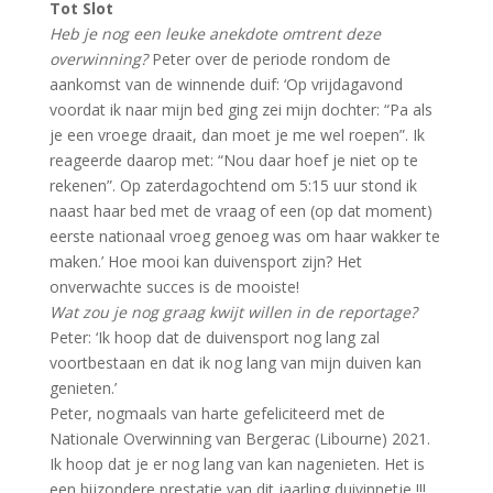
Tot Slot
Heb je nog een leuke anekdote omtrent deze
overwinning?
Peter over de periode rondom de
aankomst van de winnende duif: ‘Op vrijdagavond
voordat ik naar mijn bed ging zei mijn dochter: “Pa als
je een vroege draait, dan moet je me wel roepen”. Ik
reageerde daarop met: “Nou daar hoef je niet op te
rekenen”. Op zaterdagochtend om 5:15 uur stond ik
naast haar bed met de vraag of een (op dat moment)
eerste nationaal vroeg genoeg was om haar wakker te
maken.’ Hoe mooi kan duivensport zijn? Het
onverwachte succes is de mooiste!
Wat zou je nog graag kwijt willen in de reportage?
Peter: ‘Ik hoop dat de duivensport nog lang zal
voortbestaan en dat ik nog lang van mijn duiven kan
genieten.’
Peter, nogmaals van harte gefeliciteerd met de
Nationale Overwinning van Bergerac (Libourne) 2021.
Ik hoop dat je er nog lang van kan nagenieten. Het is
een bijzondere prestatie van dit jaarling duivinnetje !!!