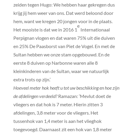
zeiden tegen Hugo: We hebben haar gekregen dus
krijg jij hem weer van ons. Dat werd beloond door
hem, want we kregen 20 jongen voor in de plaats.
e
Het mooiste is dat we in 2016 1
Internationaal
Perpignan vlogen en dat waren 75% uit die duiven
en 25% De Paasborst van Piet de Vogel. En met de
Sultan hebben we onze stam opgebouwd. En de
eerste 8 duiven op Narbonne waren alle 8
kleinkinderen van de Sultan, waar we natuurlijk
extra trots op zijn.’
Hoeveel meter hok heeft u tot uw beschikking en hoe zijn
de afdelingen verdeeld?
Ramazan: ‘Mevlut doet de
vliegers en dat hok is 7 meter. Hierin zitten 3
afdelingen, 3,8 meter voor de vliegers. Het
tussenhok van 1,4 meter is aan het vlieghok
toegevoegd. Daarnaast zit een hok van 1,8 meter