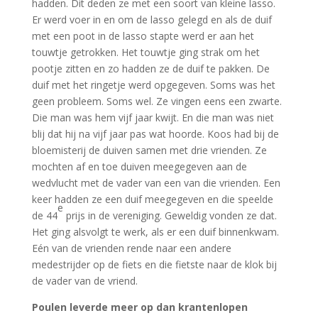
hadden. Dit deden ze met een soort van kleine lasso.
Er werd voer in en om de lasso gelegd en als de duif
met een poot in de lasso stapte werd er aan het
touwtje getrokken. Het touwtje ging strak om het
pootje zitten en zo hadden ze de duif te pakken. De
duif met het ringetje werd opgegeven. Soms was het
geen probleem. Soms wel. Ze vingen eens een zwarte.
Die man was hem vijf jaar kwijt. En die man was niet
blij dat hij na vijf jaar pas wat hoorde. Koos had bij de
bloemisterij de duiven samen met drie vrienden. Ze
mochten af en toe duiven meegegeven aan de
wedvlucht met de vader van een van die vrienden. Een
keer hadden ze een duif meegegeven en die speelde
e
de 44
prijs in de vereniging. Geweldig vonden ze dat.
Het ging alsvolgt te werk, als er een duif binnenkwam.
Eén van de vrienden rende naar een andere
medestrijder op de fiets en die fietste naar de klok bij
de vader van de vriend.
Poulen leverde meer op dan krantenlopen