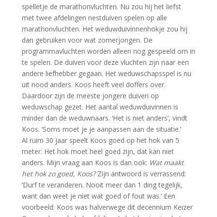
spelletje de marathonvluchten. Nu zou hij het liefst
met twee afdelingen nestduiven spelen op alle
marathonvluchten. Het weduwduivinnenhokje zou hij
dan gebruiken voor wat zomerjongen. De
programmavluchten worden alleen nog gespeeld om in
te spelen. De duiven voor deze vluchten zijn naar een
andere liefhebber gegaan. Het weduwschapsspel is nu
uit nood anders. Koos heeft veel doffers over.
Daardoor zijn de meeste jongere duiven op
weduwschap gezet. Het aantal weduwduivinnen is
minder dan de weduwnaars. ‘Het is niet anders’, vindt
Koos. ‘Soms moet je je aanpassen aan de situatie.’
Al ruim 30 jaar speelt Koos goed op het hok van 5
meter. Het hok moet heel goed zijn, dat kan niet
anders. Mijn vraag aan Koos is dan ook:
Wat maakt
het hok zo goed, Koos?
Zijn antwoord is verrassend:
‘Durf te veranderen. Nooit meer dan 1 ding tegelijk,
want dan weet je niet wat goed of fout was.’ Een
voorbeeld: Koos was halverwege dit decennium Keizer