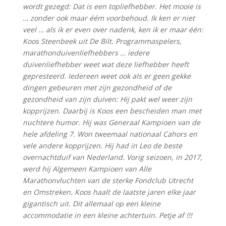
wordt gezegd: Dat is een topliefhebber. Het mooie is
… zonder ook maar éém voorbehoud. Ik ken er niet
veel … als ik er even over nadenk, ken ik er maar één:
Koos Steenbeek uit De Bilt. Programmaspelers,
marathonduivenliefhebbers … iedere
duivenliefhebber weet wat deze liefhebber heeft
gepresteerd. Iedereen weet ook als er geen gekke
dingen gebeuren met zijn gezondheid of de
gezondheid van zijn duiven: Hij pakt wel weer zijn
kopprijzen. Daarbij is Koos een bescheiden man met
nuchtere humor. Hij was Generaal Kampioen van de
hele afdeling 7. Won tweemaal nationaal Cahors en
vele andere kopprijzen. Hij had in Leo de beste
overnachtduif van Nederland. Vorig seizoen, in 2017,
werd hij Algemeen Kampioen van Alle
Marathonvluchten van de sterke Fondclub Utrecht
en Omstreken. Koos haalt de laatste jaren elke jaar
gigantisch uit. Dit allemaal op een kleine
accommodatie in een kleine achtertuin. Petje af !!!