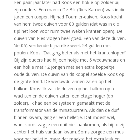
Een paar jaar later had Koos een hokje op zolder bij
zijn ouders. Een man in De Bilt (Ries Katoen) was in die
jaren een topper. Hij had Tournier-duiven. Koos kocht
van hem twee duiven voor 80 gulden (dat was in die
tijd het loon voor ruim twee weken krantenlopen). De
duiven van Ries vlogen heel goed. Een van deze duiven,
‘de 06’, verdiende bijna elke week 54 gulden met
poulen. Koos: ‘Dat ging beter als met het krantenlopen!’
Bij zijn ouders had hij een hokje met 6 weduwnaars en
een hokje met 12 jongen met een extra koppeltje
oude duiven. De duivin van dit koppel speelde Koos op
de grote fond. De weduwduivinnen zaten op het
balkon. Koos: ‘Ik zat de duiven op het balkon op te
wachten en de duiven zaten een etage hoger (op
zolder). Ik had een belsysteem gemaakt met de
transformator van de miniatuurtrein. Als dan de duif
binnen kwam, ging er een belletje. Dat moest wel,
want soms zag je een duif niet aankomen, als hij of zij
achter het huis vandaan kwam. Soms zorgde een mus
voor het belletje, maar dat maakte het extra leuk en