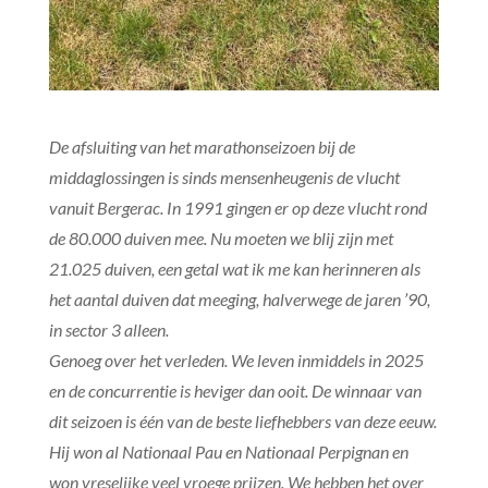
De afsluiting van het marathonseizoen bij de
middaglossingen is sinds mensenheugenis de vlucht
vanuit Bergerac. In 1991 gingen er op deze vlucht rond
de 80.000 duiven mee. Nu moeten we blij zijn met
21.025 duiven, een getal wat ik me kan herinneren als
het aantal duiven dat meeging, halverwege de jaren ’90,
in sector 3 alleen.
Genoeg over het verleden. We leven inmiddels in 2025
en de concurrentie is heviger dan ooit. De winnaar van
dit seizoen is één van de beste liefhebbers van deze eeuw.
Hij won al Nationaal Pau en Nationaal Perpignan en
won vreselijke veel vroege prijzen. We hebben het over