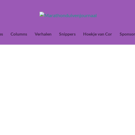
es
Columns
Verhalen
Snippers
Hoekje van Cor
Sponsor