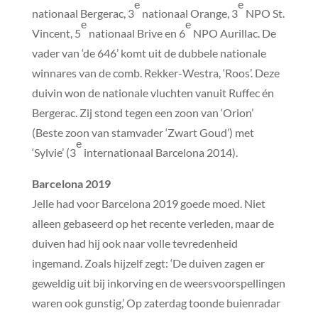
e
e
nationaal Bergerac, 3
nationaal Orange, 3
NPO St.
e
e
Vincent, 5
nationaal Brive en 6
NPO Aurillac. De
vader van ‘de 646’ komt uit de dubbele nationale
winnares van de comb. Rekker-Westra, ‘Roos’. Deze
duivin won de nationale vluchten vanuit Ruffec én
Bergerac. Zij stond tegen een zoon van ‘Orion’
(Beste zoon van stamvader ‘Zwart Goud’) met
e
‘Sylvie’ (3
internationaal Barcelona 2014).
Barcelona 2019
Jelle had voor Barcelona 2019 goede moed. Niet
alleen gebaseerd op het recente verleden, maar de
duiven had hij ook naar volle tevredenheid
ingemand. Zoals hijzelf zegt: ‘De duiven zagen er
geweldig uit bij inkorving en de weersvoorspellingen
waren ook gunstig,’ Op zaterdag toonde buienradar