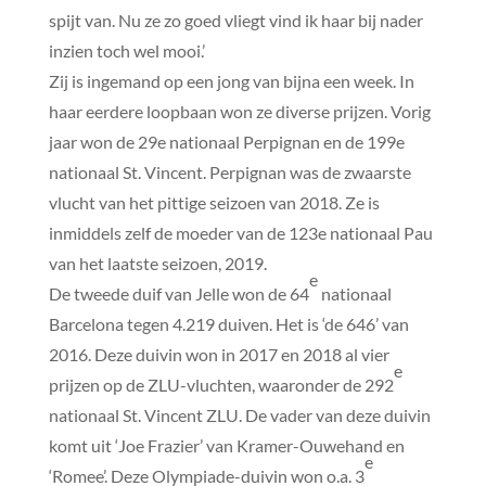
spijt van. Nu ze zo goed vliegt vind ik haar bij nader
inzien toch wel mooi.’
Zij is ingemand op een jong van bijna een week. In
haar eerdere loopbaan won ze diverse prijzen. Vorig
jaar won de 29e nationaal Perpignan en de 199e
nationaal St. Vincent. Perpignan was de zwaarste
vlucht van het pittige seizoen van 2018. Ze is
inmiddels zelf de moeder van de 123e nationaal Pau
van het laatste seizoen, 2019.
e
De tweede duif van Jelle won de 64
nationaal
Barcelona tegen 4.219 duiven. Het is ‘de 646’ van
2016. Deze duivin won in 2017 en 2018 al vier
e
prijzen op de ZLU-vluchten, waaronder de 292
nationaal St. Vincent ZLU. De vader van deze duivin
komt uit ‘Joe Frazier’ van Kramer-Ouwehand en
e
‘Romee’. Deze Olympiade-duivin won o.a. 3