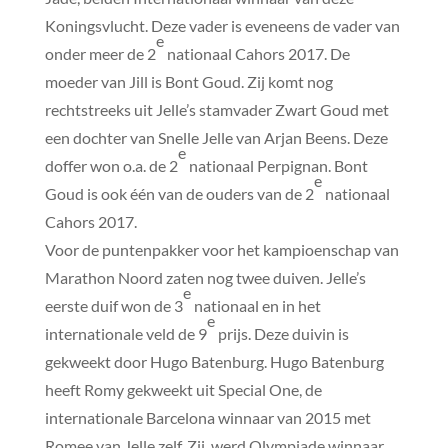
Koningsvlucht. Deze vader is eveneens de vader van
e
onder meer de 2
nationaal Cahors 2017. De
moeder van Jill is Bont Goud. Zij komt nog
rechtstreeks uit Jelle’s stamvader Zwart Goud met
een dochter van Snelle Jelle van Arjan Beens. Deze
e
doffer won o.a. de 2
nationaal Perpignan. Bont
e
Goud is ook één van de ouders van de 2
nationaal
Cahors 2017.
Voor de puntenpakker voor het kampioenschap van
Marathon Noord zaten nog twee duiven. Jelle’s
e
eerste duif won de 3
nationaal en in het
e
internationale veld de 9
prijs. Deze duivin is
gekweekt door Hugo Batenburg. Hugo Batenburg
heeft Romy gekweekt uit Special One, de
internationale Barcelona winnaar van 2015 met
Romee van Jelle zelf. Zij werd Olympiade winnaar