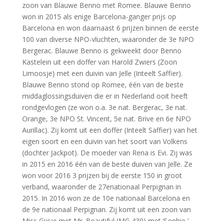
zoon van Blauwe Benno met Romee. Blauwe Benno
won in 2015 als enige Barcelona-ganger prijs op
Barcelona en won daarnaast 6 prijzen binnen de eerste
100 van diverse NPO-vluchten, waaronder de 3e NPO
Bergerac. Blauwe Benno is gekweekt door Benno
Kastelein uit een doffer van Harold Zwiers (Zoon
Limoosje) met een duivin van Jelle (Inteelt Saffier).
Blauwe Benno stond op Romee, één van de beste
middaglossingsduiven die er in Nederland ooit heeft
rondgevlogen (ze won o.a. 3e nat. Bergerac, 3e nat.
Orange, 3e NPO St. Vincent, 5e nat. Brive en 6e NPO
Aurillac). Zij komt uit een doffer (Inteelt Saffier) van het
eigen soort en een duivin van het soort van Volkens
(dochter Jackpot). De moeder van Rena is Evi. Zij was
in 2015 en 2016 één van de beste duiven van Jelle. Ze
won voor 2016 3 prijzen bij de eerste 150 in groot
verband, waaronder de 27enationaal Perpignan in
2015. In 2016 won ze de 10e nationaal Barcelona en
de 9e nationaal Perpignan. Zij komt uit een zoon van
Miss Gijsje met Mr. Beautiful (MG 430) met ‘Sophie,’