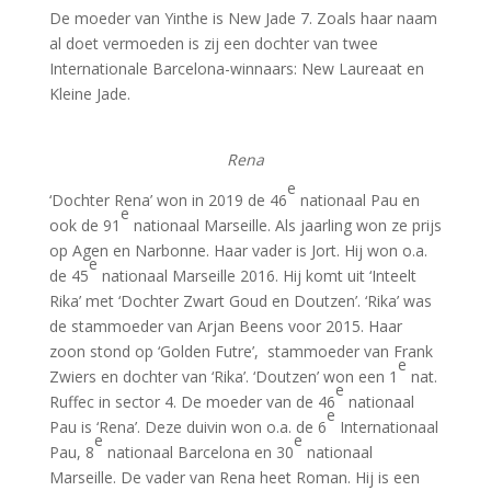
De moeder van Yinthe is New Jade 7. Zoals haar naam
al doet vermoeden is zij een dochter van twee
Internationale Barcelona-winnaars: New Laureaat en
Kleine Jade.
Rena
e
‘Dochter Rena’ won in 2019 de 46
nationaal Pau en
e
ook de 91
nationaal Marseille. Als jaarling won ze prijs
op Agen en Narbonne. Haar vader is Jort. Hij won o.a.
e
de 45
nationaal Marseille 2016. Hij komt uit ‘Inteelt
Rika’ met ‘Dochter Zwart Goud en Doutzen’. ‘Rika’ was
de stammoeder van Arjan Beens voor 2015. Haar
zoon stond op ‘Golden Futre’, stammoeder van Frank
e
Zwiers en dochter van ‘Rika’. ‘Doutzen’ won een 1
nat.
e
Ruffec in sector 4. De moeder van de 46
nationaal
e
Pau is ‘Rena’. Deze duivin won o.a. de 6
Internationaal
e
e
Pau, 8
nationaal Barcelona en 30
nationaal
Marseille. De vader van Rena heet Roman. Hij is een