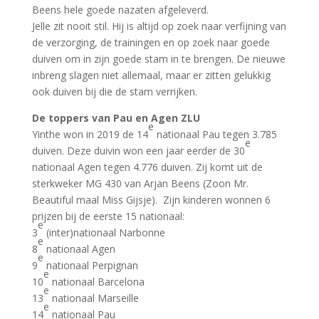
Beens hele goede nazaten afgeleverd.
Jelle zit nooit stil. Hij is altijd op zoek naar verfijning van
de verzorging, de trainingen en op zoek naar goede
duiven om in zijn goede stam in te brengen. De nieuwe
inbreng slagen niet allemaal, maar er zitten gelukkig
ook duiven bij die de stam verrijken.
De toppers van Pau en Agen ZLU
e
Yinthe won in 2019 de 14
nationaal Pau tegen 3.785
e
duiven. Deze duivin won een jaar eerder de 30
nationaal Agen tegen 4.776 duiven. Zij komt uit de
sterkweker MG 430 van Arjan Beens (Zoon Mr.
Beautiful maal Miss Gijsje). Zijn kinderen wonnen 6
prijzen bij de eerste 15 nationaal:
e
3
(inter)nationaal Narbonne
e
8
nationaal Agen
e
9
nationaal Perpignan
e
10
nationaal Barcelona
e
13
nationaal Marseille
e
14
nationaal Pau