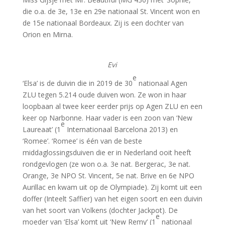
die o.a. de 3e, 13e en 29e nationaal St. Vincent won en
de 15e nationaal Bordeaux. Zij is een dochter van
Orion en Mirna.
Evi
e
‘Elsa’ is de duivin die in 2019 de 30
nationaal Agen
ZLU tegen 5.214 oude duiven won. Ze won in haar
loopbaan al twee keer eerder prijs op Agen ZLU en een
keer op Narbonne. Haar vader is een zoon van ‘New
e
Laureaat’ (1
Internationaal Barcelona 2013) en
‘Romee’. ‘Romee’ is één van de beste
middaglossingsduiven die er in Nederland ooit heeft
rondgevlogen (ze won o.a. 3e nat. Bergerac, 3e nat.
Orange, 3e NPO St. Vincent, 5e nat. Brive en 6e NPO
Aurillac en kwam uit op de Olympiade). Zij komt uit een
doffer (Inteelt Saffier) van het eigen soort en een duivin
van het soort van Volkens (dochter Jackpot). De
e
moeder van ‘Elsa’ komt uit ‘New Remy’ (1
nationaal