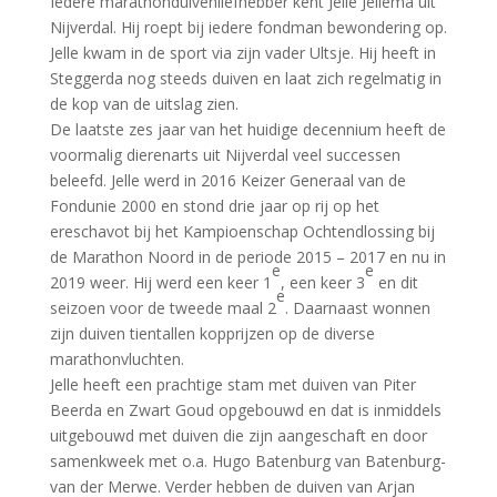
Iedere marathonduivenliefhebber kent Jelle Jellema uit
Nijverdal. Hij roept bij iedere fondman bewondering op.
Jelle kwam in de sport via zijn vader Ultsje. Hij heeft in
Steggerda nog steeds duiven en laat zich regelmatig in
de kop van de uitslag zien.
De laatste zes jaar van het huidige decennium heeft de
voormalig dierenarts uit Nijverdal veel successen
beleefd. Jelle werd in 2016 Keizer Generaal van de
Fondunie 2000 en stond drie jaar op rij op het
ereschavot bij het Kampioenschap Ochtendlossing bij
de Marathon Noord in de periode 2015 – 2017 en nu in
e
e
2019 weer. Hij werd een keer 1
, een keer 3
en dit
e
seizoen voor de tweede maal 2
. Daarnaast wonnen
zijn duiven tientallen kopprijzen op de diverse
marathonvluchten.
Jelle heeft een prachtige stam met duiven van Piter
Beerda en Zwart Goud opgebouwd en dat is inmiddels
uitgebouwd met duiven die zijn aangeschaft en door
samenkweek met o.a. Hugo Batenburg van Batenburg-
van der Merwe. Verder hebben de duiven van Arjan