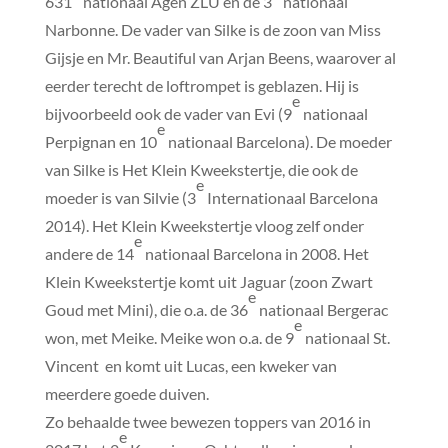
631
nationaal Agen ZLU en de 3
nationaal
Narbonne. De vader van Silke is de zoon van Miss
Gijsje en Mr. Beautiful van Arjan Beens, waarover al
eerder terecht de loftrompet is geblazen. Hij is
e
bijvoorbeeld ook de vader van Evi (9
nationaal
e
Perpignan en 10
nationaal Barcelona). De moeder
van Silke is Het Klein Kweekstertje, die ook de
e
moeder is van Silvie (3
Internationaal Barcelona
2014). Het Klein Kweekstertje vloog zelf onder
e
andere de 14
nationaal Barcelona in 2008. Het
Klein Kweekstertje komt uit Jaguar (zoon Zwart
e
Goud met Mini), die o.a. de 36
nationaal Bergerac
e
won, met Meike. Meike won o.a. de 9
nationaal St.
Vincent en komt uit Lucas, een kweker van
meerdere goede duiven.
Zo behaalde twee bewezen toppers van 2016 in
e