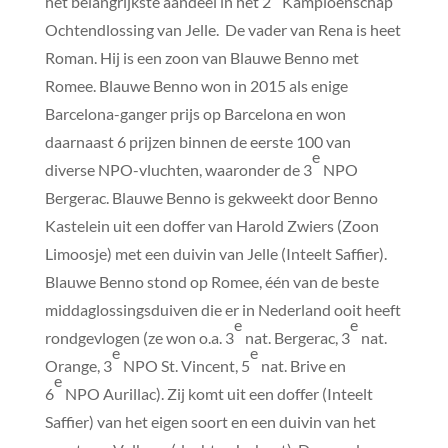
het belangrijkste aandeel in het 2
Kampioenschap
Ochtendlossing van Jelle. De vader van Rena is heet
Roman. Hij is een zoon van Blauwe Benno met
Romee. Blauwe Benno won in 2015 als enige
Barcelona-ganger prijs op Barcelona en won
daarnaast 6 prijzen binnen de eerste 100 van
e
diverse NPO-vluchten, waaronder de 3
NPO
Bergerac. Blauwe Benno is gekweekt door Benno
Kastelein uit een doffer van Harold Zwiers (Zoon
Limoosje) met een duivin van Jelle (Inteelt Saffier).
Blauwe Benno stond op Romee, één van de beste
middaglossingsduiven die er in Nederland ooit heeft
e
e
rondgevlogen (ze won o.a. 3
nat. Bergerac, 3
nat.
e
e
Orange, 3
NPO St. Vincent, 5
nat. Brive en
e
6
NPO Aurillac). Zij komt uit een doffer (Inteelt
Saffier) van het eigen soort en een duivin van het