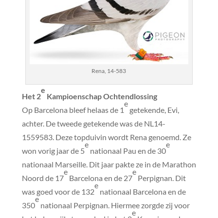
Rena, 14-583
e
Het 2
Kampioenschap Ochtendlossing
e
Op Barcelona bleef helaas de 1
getekende, Evi,
achter. De tweede getekende was de NL14-
1559583. Deze topduivin wordt Rena genoemd. Ze
e
e
won vorig jaar de 5
nationaal Pau en de 30
nationaal Marseille. Dit jaar pakte ze in de Marathon
e
e
Noord de 17
Barcelona en de 27
Perpignan. Dit
e
was goed voor de 132
nationaal Barcelona en de
e
350
nationaal Perpignan. Hiermee zorgde zij voor
e