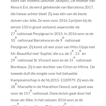
soort van Volkens (dochter Jackpot). De moeder van
Rena is Evi, de eerst getekende van Barcelona 2017,
die helaas achter bleef. Zij was één van de beste
duiven van Jelle. Ze won voor 2016 3 prijzen bij de
eerste 150 in groot verband, waaronder de
e
27
nationaal Perpignan in 2015. In 2016 won ze de
e
e
10
nationaal Barcelona en de 9
nationaal
Perpignan. Zij komt uit een zoon van Miss Gijsje met
e
e
Mr. Beautiful met ‘Sophie,’ die o.a. de 3
, 13
en
e
e
29
nationaal St. Vincent won en de 15
nationaal
Bordeaux. Zij is een dochter van Orion en Mirna. De
tweede duif die zorgde voor het behaalde
Kampioenschap is de NL2015-1320979. Zij won de
e
18
Marseille in de Marathon Noord, wat goed was
e
voor de 157
nationaal. Deze duivin gaat door het
leven als Silke. In het seizoen 2016 won ze de
e
e