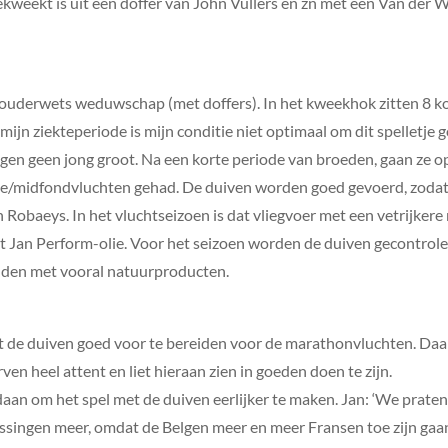
gekweekt is uit een doffer van John Vullers en zn met een Van der
uderwets weduwschap (met doffers). In het kweekhok zitten 8 koppe
 mijn ziekteperiode is mijn conditie niet optimaal om dit spelletje 
engen geen jong groot. Na een korte periode van broeden, gaan ze
sse/midfondvluchten gehad. De duiven worden goed gevoerd, zodat 
 Robaeys. In het vluchtseizoen is dat vliegvoer met een vetrijkere
 Jan Perform-olie. Voor het seizoen worden de duiven gecontrole
ouden met vooral natuurproducten.
t de duiven goed voor te bereiden voor de marathonvluchten. Daar b
en heel attent en liet hieraan zien in goeden doen te zijn.
an om het spel met de duiven eerlijker te maken. Jan: ‘We praten 
ossingen meer, omdat de Belgen meer en meer Fransen toe zijn gaan