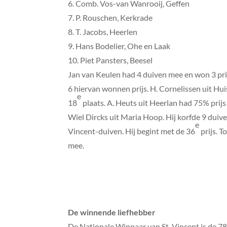
6. Comb. Vos-van Wanrooij, Geffen
7. P. Rouschen, Kerkrade
8. T. Jacobs, Heerlen
9. Hans Bodelier, Ohe en Laak
10. Piet Pansters, Beesel
Jan van Keulen had 4 duiven mee en won 3 prij
6 hiervan wonnen prijs. H. Cornelissen uit Hui
e
18
plaats. A. Heuts uit Heerlan had 75% prijs 
Wiel Dircks uit Maria Hoop. Hij korfde 9 duiven
e
Vincent-duiven. Hij begint met de 36
prijs. T
mee.
De winnende liefhebber
De Nationale Winnaar van St. Vincent is de 78-