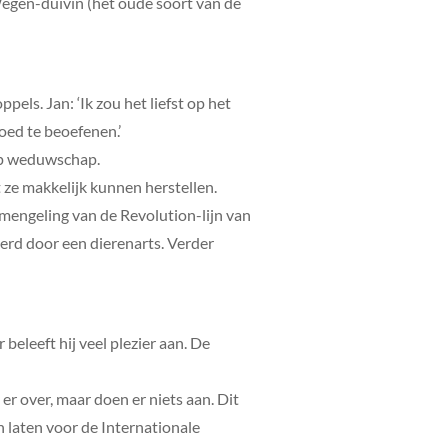
 Wegen-duivin (het oude soort van de
ls. Jan: ‘Ik zou het liefst op het
goed te beoefenen.’
 op weduwschap.
ze makkelijk kunnen herstellen.
 mengeling van de Revolution-lijn van
erd door een dierenarts. Verder
eleeft hij veel plezier aan. De
er over, maar doen er niets aan. Dit
 laten voor de Internationale