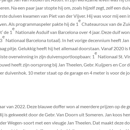
. Na een paar jaar stopte hij om, zoals hijzelf zegt, zelf een duiv
ste duiven kwamen van Piet van der Vijver. Hij was voor mij een in
e
iven. Als programmaspeler pakte hij de 1
Chateauroux van de Zui
e
’ de 1
Nationale Asduif van Barcelona over 4 jaar. Deze duif won 
e
(3
Nationaal Barcelona totaal). In het vorige decennium heeft Jan
aag pitje. Gelukkig heeft hij het allemaal doorstaan. Vanaf 2020 
e
iste overwinning in zijn duivensportloopbaan: 1
Nationaal St. Vi
uwd heeft zijn oorsprong bij Jan Theelen, Gebr. Kuijpers en Cor d
r duivenhok. 10 meter staat op de garage en 4 meter is voor de j
aar van 2022. Deze blauwe doffer won al meerdere prijzen op de gr
Hij is gekweekt door de Gebr. Van Doorn uit Someren. Jan koos hem 
 der Wegen-soort met een vleugje Jan Theelen. Dat maakt deze do