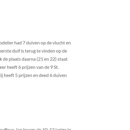
odelier had 7 duiven op de vlucht en
erste duif is terug te vinden op de
k de plaats daarna (21 en 22) staat
er heeft 6 prijzen van de 9 St.
ij heeft 5 prijzen en deed 6 duiven
auffeur. Jan kwam als 10-12 jarige in