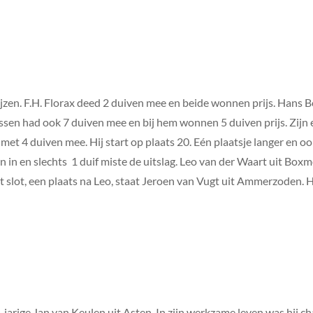
zen. F.H. Florax deed 2 duiven mee en beide wonnen prijs. Hans B
ssen had ook 7 duiven mee en bij hem wonnen 5 duiven prijs. Zijn e
met 4 duiven mee. Hij start op plaats 20. Eén plaatsje langer en oo
 in en slechts 1 duif miste de uitslag. Leo van der Waart uit Boxme
ot slot, een plaats na Leo, staat Jeroen van Vugt uit Ammerzoden. H
jarige Jan van Keulen uit Asten. In zijn werkzame leven was hij ch