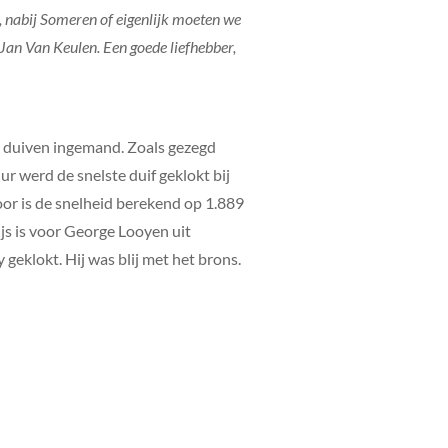
t, nabij Someren of eigenlijk moeten we
 Jan Van Keulen. Een goede liefhebber,
1 duiven ingemand. Zoals gezegd
r werd de snelste duif geklokt bij
oor is de snelheid berekend op 1.889
ijs is voor George Looyen uit
eklokt. Hij was blij met het brons.