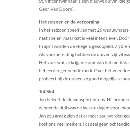
St. Vincentwinnaar is een blauwe duivin, die 
Gebr. Van Doorn).
Het seizoen en de verzorging
In het seizoen speelt Jan met 26 weduwnaars o
nest spelen, maar dat is veel intensiever. Door
In april worden de vliegers gekoppeld. Zij br
Als voorbereiding hebben de duiven vijf vite
Het voer wat ze krijgen komt van het merk Van
het eerder genoemde merk. Over het voer doet
probeert hij de duiven zo goed mogelijk te h
Tot Slot
Jan beleeft de duivensport intens. Hij probeer
winnende duif was de laatste dagen voor inkorv
Jan zou graag zien dat er meer zou worden geda
kost ons veel melkers. Ik speel geen ochtendl