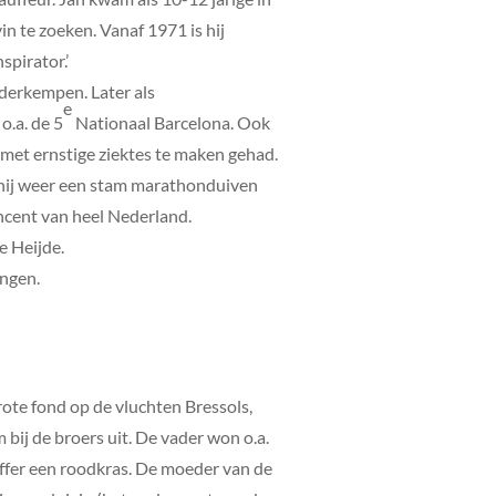
in te zoeken. Vanaf 1971 is hij
spirator.’
derkempen. Later als
e
o.a. de 5
Nationaal Barcelona. Ook
 met ernstige ziektes te maken gehad.
is hij weer een stam marathonduiven
ncent van heel Nederland.
e Heijde.
ongen.
ote fond op de vluchten Bressols,
bij de broers uit. De vader won o.a.
ffer een roodkras. De moeder van de