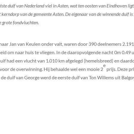
elste duif van Nederland viel in Asten, wat ten oosten van Eindhoven lig
et kerndorp van de gemeente Asten. De eigenaar van de winnende duif is
de grote fondvluchten.
nnaar Jan van Keulen onder valt, waren door 390 deelnemers 2.19
eid om naar huis te vliegen. In de daaropvolgende nacht 0m 0.49 uu
duif had een vlucht van 1.010 km afgelegd (hemelsbreed) en daard
e
oor de overwinning. Hij behaalde wel een mooie 2
prijs. Deze pr
duif van George werd de eerste duif van Ton Willems uit Balgoy g