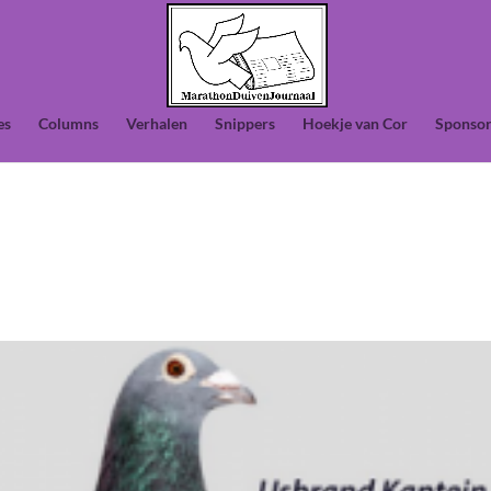
es
Columns
Verhalen
Snippers
Hoekje van Cor
Sponsor