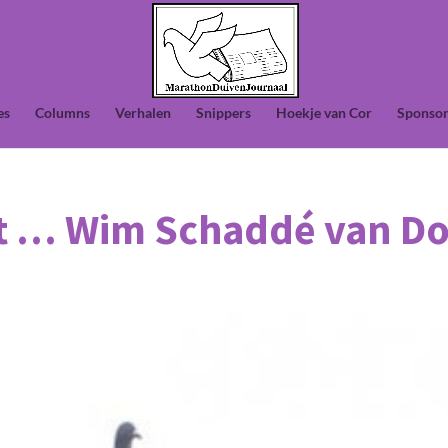
es
Columns
Verhalen
Snippers
Hoekje van Cor
Sponsor
et … Wim Schaddé van Do