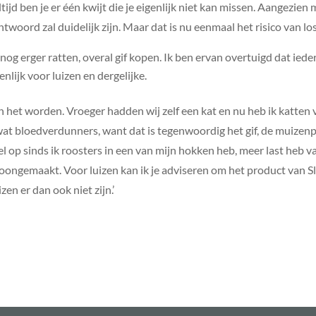
ltijd ben je er één kwijt die je eigenlijk niet kan missen. Aangez
antwoord zal duidelijk zijn. Maar dat is nu eenmaal het risico van los
nog erger ratten, overal gif kopen. Ik ben ervan overtuigd dat iede
nlijk voor luizen en dergelijke.
 het worden. Vroeger hadden wij zelf een kat en nu heb ik katten 
wat bloedverdunners, want dat is tegenwoordig het gif, de muizen
wel op sinds ik roosters in een van mijn hokken heb, meer last heb v
ongemaakt. Voor luizen kan ik je adviseren om het product van Sl
zen er dan ook niet zijn.’