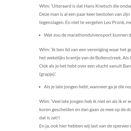
Wim: ‘Uiteraard is dat Hans Knetsch die ondan
Deze man is al een paar keer bestolen van zij
tegenslagen. En niet te vergeten Leo Pronk, met
Wat zou de marathonduivensport kunnen do
Wim: ‘Ik ben lid van een vereniging waar het
het wekelijks krantje van de Bollenstreek. Al
Ook als je het hebt over een vlucht vanuit Barc
(grapje).’
Als je late jongen hebt, wanneer ga je die 
Wim: ‘Veel late jongen heb ik niet en als ik e
koren gescheiden en dan gaan ze mee op de doo
dat is zat!!
En ja, ook hier hebben wij last van de sperwer