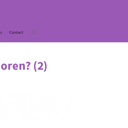
s
Contact
oren? (2)