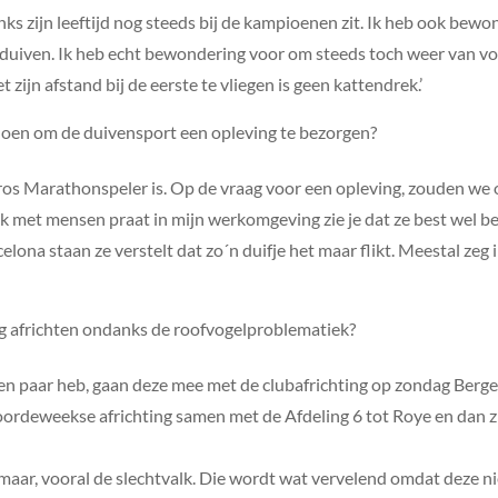
ks zijn leeftijd nog steeds bij de kampioenen zit. Ik heb ook bew
n duiven. Ik heb echt bewondering voor om steeds toch weer van v
 zijn afstand bij de eerste te vliegen is geen kattendrek.’
en om de duivensport een opleving te bezorgen?
 gros Marathonspeler is. Op de vraag voor een opleving, zouden w
s ik met mensen praat in mijn werkomgeving zie je dat ze best we
elona staan ze verstelt dat zo´n duifje het maar flikt. Meestal zeg 
nog africhten ondanks de roofvogelproblematiek?
r een paar heb, gaan deze mee met de clubafrichting op zondag Berge
rdeweekse africhting samen met de Afdeling 6 tot Roye en dan zij
 maar, vooral de slechtvalk. Die wordt wat vervelend omdat deze niet