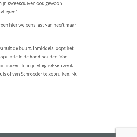
ien mijn kweekduiven ook gewoon
vliegen.’
reen hier weleens last van heeft maar
vanuit de buurt. Inmiddels loopt het
populatie in de hand houden. Van
an muizen. In mijn vlieghokken zie ik
uis of van Schroeder te gebruiken. Nu