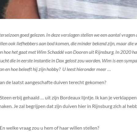
erseizoen goed gelezen. In deze verslagen stellen we een aantal vragen a
ullen ook liefhebbers aan bod komen, die minder bekend zijn, maar die
lezen hoe het gaat met Wim Schaddé van Dooren uit Rijnsburg. In 2020 
lucht die in eerste instantie in Dax gelost zou worden. Wim is een sym
an en hoe beleeft hij zijn hobby? U leest hieronder meer …
 van de laatst aangeschafte duiven terecht gekomen?
Steen erbij gehaald … uit zijn Bordeaux lijntje. Ik kan je verklapp
ken. Je zal begrijpen dat zijn duiven hier in Rijnsburg zich al hebb
n welke vraag zou u hem of haar willen stellen?