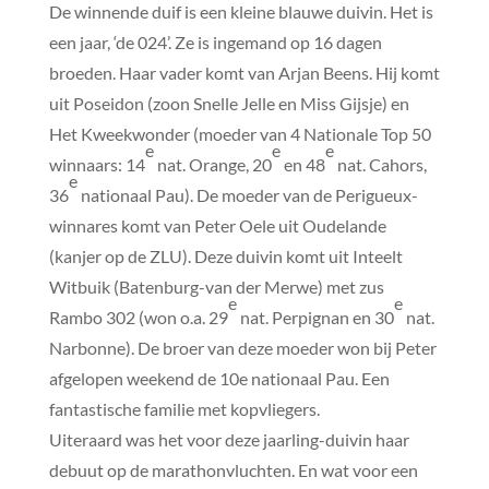
De winnende duif is een kleine blauwe duivin. Het is
een jaar, ‘de 024’. Ze is ingemand op 16 dagen
broeden. Haar vader komt van Arjan Beens. Hij komt
uit Poseidon (zoon Snelle Jelle en Miss Gijsje) en
Het Kweekwonder (moeder van 4 Nationale Top 50
e
e
e
winnaars: 14
nat. Orange, 20
en 48
nat. Cahors,
e
36
nationaal Pau). De moeder van de Perigueux-
winnares komt van Peter Oele uit Oudelande
(kanjer op de ZLU). Deze duivin komt uit Inteelt
Witbuik (Batenburg-van der Merwe) met zus
e
e
Rambo 302 (won o.a. 29
nat. Perpignan en 30
nat.
Narbonne). De broer van deze moeder won bij Peter
afgelopen weekend de 10e nationaal Pau. Een
fantastische familie met kopvliegers.
Uiteraard was het voor deze jaarling-duivin haar
debuut op de marathonvluchten. En wat voor een