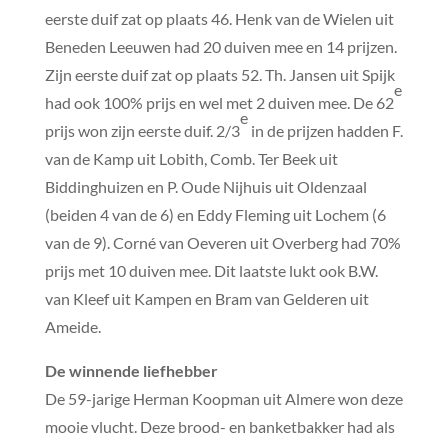
eerste duif zat op plaats 46. Henk van de Wielen uit
Beneden Leeuwen had 20 duiven mee en 14 prijzen.
Zijn eerste duif zat op plaats 52. Th. Jansen uit Spijk
e
had ook 100% prijs en wel met 2 duiven mee. De 62
e
prijs won zijn eerste duif. 2/3
in de prijzen hadden F.
van de Kamp uit Lobith, Comb. Ter Beek uit
Biddinghuizen en P. Oude Nijhuis uit Oldenzaal
(beiden 4 van de 6) en Eddy Fleming uit Lochem (6
van de 9). Corné van Oeveren uit Overberg had 70%
prijs met 10 duiven mee. Dit laatste lukt ook B.W.
van Kleef uit Kampen en Bram van Gelderen uit
Ameide.
De winnende liefhebber
De 59-jarige Herman Koopman uit Almere won deze
mooie vlucht. Deze brood- en banketbakker had als