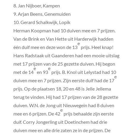
8. Jan Nijboer, Kampen
9. Arjan Beens, Genemuiden
10. Gerard Schalkwijk, Lopik
Herman Koopman had 10 duiven mee en 7 prijzen.
Van de Brink en Van Hette uit Harderwijk hadden
e
één duif mee en deze won de 13
prijs. Heel knap!
Hans Radstaak uit Gaanderen had een mooie uitslag
met 17 prijzen van de 25 gezette duiven. Hij begon
e
e
met de 14
en 93
prijs. B. Knol uit Lelystad had 10
e
duiven mee en 7 prijzen. Zijn eerste duif had de 17
prijs. Op de plaatsen 18, 20 en 48 is Jelle Jellema
terug te vinden. Hij had 17 prijzen van de 28 gezette
duiven. W.N. de Jong uit Nieuwegein had 8 duiven
e
mee en 6 prijzen. De 42
prijs behaalde zijn eerste
duif. Corry Jongerling uit Doetinchem had drie
duiven mee en alle drie zaten ze in de prijzen. De