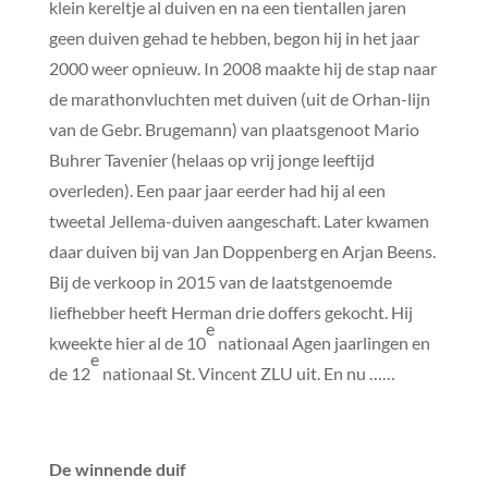
klein kereltje al duiven en na een tientallen jaren
geen duiven gehad te hebben, begon hij in het jaar
2000 weer opnieuw. In 2008 maakte hij de stap naar
de marathonvluchten met duiven (uit de Orhan-lijn
van de Gebr. Brugemann) van plaatsgenoot Mario
Buhrer Tavenier (helaas op vrij jonge leeftijd
overleden). Een paar jaar eerder had hij al een
tweetal Jellema-duiven aangeschaft. Later kwamen
daar duiven bij van Jan Doppenberg en Arjan Beens.
Bij de verkoop in 2015 van de laatstgenoemde
liefhebber heeft Herman drie doffers gekocht. Hij
e
kweekte hier al de 10
nationaal Agen jaarlingen en
e
de 12
nationaal St. Vincent ZLU uit. En nu ……
De winnende duif