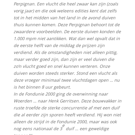
Perpignan. Een vlucht die heel zwaar kan zijn (zoals
vorig jaar) en die ook weleens edities kent dat zelfs
tot in het midden van het land in de avond duiven
thuis kunnen komen. Deze Perpignan behoort tot de
zwaardere voorbeelden. De eerste duiven konden de
1.000 mpm niet aantikken. Wat dan wel opvalt dat in
de eerste helft van de middag de prijzen zijn
verdiend. Als de omstandigheden niet alleen pittig,
maar verder goed zijn, dan zijn er veel duiven die
zo’n vlucht goed en snel kunnen verteren. Onze
duiven worden steeds sterker. Stond een vlucht als
deze vroeger minimaal twee vluchtdagen open … nu
is het binnen 8 uur gebeurt.
In de Fondunie 2000 ging de overwinning naar
Woerden … naar Henk Gerritsen. Deze bouwvakker in
ruste troefde de sterke concurrentie af met een duif
die al eerder zijn sporen heeft verdiend. Hij won niet
alleen de strijd in de Fondunie 2000, maar was ook
e
nog eens nationaal de 3
duif … een geweldige