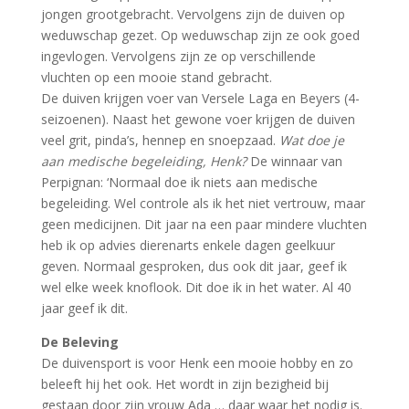
jongen grootgebracht. Vervolgens zijn de duiven op
weduwschap gezet. Op weduwschap zijn ze ook goed
ingevlogen. Vervolgens zijn ze op verschillende
vluchten op een mooie stand gebracht.
De duiven krijgen voer van Versele Laga en Beyers (4-
seizoenen). Naast het gewone voer krijgen de duiven
veel grit, pinda’s, hennep en snoepzaad.
Wat doe je
aan medische begeleiding, Henk?
De winnaar van
Perpignan: ‘Normaal doe ik niets aan medische
begeleiding. Wel controle als ik het niet vertrouw, maar
geen medicijnen. Dit jaar na een paar mindere vluchten
heb ik op advies dierenarts enkele dagen geelkuur
geven. Normaal gesproken, dus ook dit jaar, geef ik
wel elke week knoflook. Dit doe ik in het water. Al 40
jaar geef ik dit.
De Beleving
De duivensport is voor Henk een mooie hobby en zo
beleeft hij het ook. Het wordt in zijn bezigheid bij
gestaan door zijn vrouw Ada … daar waar het nodig is.