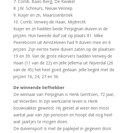
7. Comb. Baas-Berg, De Kwakel
8. J.W. Schreurs, Nieuw Vennep
9. Kuijer en zn, Maarssenbroek
10. Comb. Verweij-de Haan, Mijdrecht
Kuijer en zn hadden beide Perpignan-duiven in de
prijzen. Hun tweede duif zat op plaats 81. Mike
Peereboom uit Amstelveen had 9 duiven mee en 6
prijzen. Zijn eerste twee duiven zaten op de plaatsen
19 en 39. Van de grote inkorvers hadden Verweij-de
Haan (11 van de 22) en Jelle Jellema uit Nijverdal (26
van de 45) het heel goed gedaan. Jelle begint met de
prijzen 16, 24, 27 en 36.
De winnende liefhebber
De winnaar van Perpignan is Henk Gerritsen, 72 jaar,
uit Woerden. In zijn werkzame leven is Henk
bouwvakker geweest. Hij geniet al weer een mooi
aantal jaar van zijn pensioen en hoopt dat nog heel
wat jaartjes te mogen doen.
De duivensport is met de paplepel in gegeven door