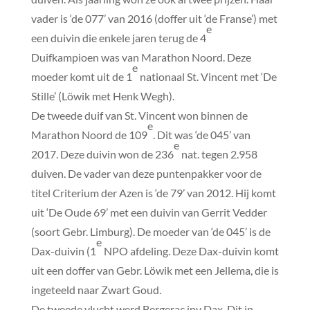
vader is ‘de 077’ van 2016 (doffer uit ‘de Franse’) met
e
een duivin die enkele jaren terug de 4
Duifkampioen was van Marathon Noord. Deze
e
moeder komt uit de 1
nationaal St. Vincent met ‘De
Stille’ (Löwik met Henk Wegh).
De tweede duif van St. Vincent won binnen de
e
Marathon Noord de 109
. Dit was ‘de 045’ van
e
2017. Deze duivin won de 236
nat. tegen 2.958
duiven. De vader van deze puntenpakker voor de
titel Criterium der Azen is ‘de 79’ van 2012. Hij komt
uit ‘De Oude 69’ met een duivin van Gerrit Vedder
(soort Gebr. Limburg). De moeder van ‘de 045’ is de
e
Dax-duivin (1
NPO afdeling. Deze Dax-duivin komt
uit een doffer van Gebr. Löwik met een Jellema, die is
ingeteeld naar Zwart Goud.
De tweede vlucht werd Bergerac ipv Dax. Dit in