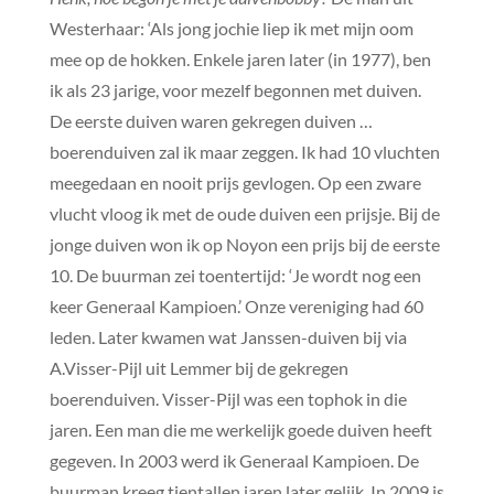
Westerhaar: ‘Als jong jochie liep ik met mijn oom
mee op de hokken. Enkele jaren later (in 1977), ben
ik als 23 jarige, voor mezelf begonnen met duiven.
De eerste duiven waren gekregen duiven …
boerenduiven zal ik maar zeggen. Ik had 10 vluchten
meegedaan en nooit prijs gevlogen. Op een zware
vlucht vloog ik met de oude duiven een prijsje. Bij de
jonge duiven won ik op Noyon een prijs bij de eerste
10. De buurman zei toentertijd: ‘Je wordt nog een
keer Generaal Kampioen.’ Onze vereniging had 60
leden. Later kwamen wat Janssen-duiven bij via
A.Visser-Pijl uit Lemmer bij de gekregen
boerenduiven. Visser-Pijl was een tophok in die
jaren. Een man die me werkelijk goede duiven heeft
gegeven. In 2003 werd ik Generaal Kampioen. De
buurman kreeg tientallen jaren later gelijk. In 2009 is