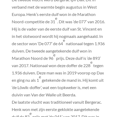
verband met de warmte begin augustus in West
Europa. Henk’s eerste duif won in de Marathon
e
Noord-competitie de 31
. Dit was ‘de 077’ van 2016.
Hij is de vader van de eerste duif van St. Vincent en
in het slotwoord wordt hij nogmaals aangehaald. In
e
de sector won ‘De 077’ de 64
nationaal tegen 1.936
duiven. De tweede aangetekende duif won in
e
Marathon Noord de 96
prijs. Deze duif is ‘de 893’
e
van 2017. Nationaal won deze doffer de 228
tegen
1.936 duiven. Deze man was in 2019 voorop op Dax
e
en ging nu als 1
getekende de mand in. Hij komt uit
‘de Löwik-doffer’, wat een topkweker is, met een
duivin van Van der Walle uit Beerda.
De laatste vlucht was traditioneel vanuit Bergerac.
Henk won met zijn eerste geklokte aangetekende
e
duif de 82
prijs met ‘de 041’ van 2017. Dit was in