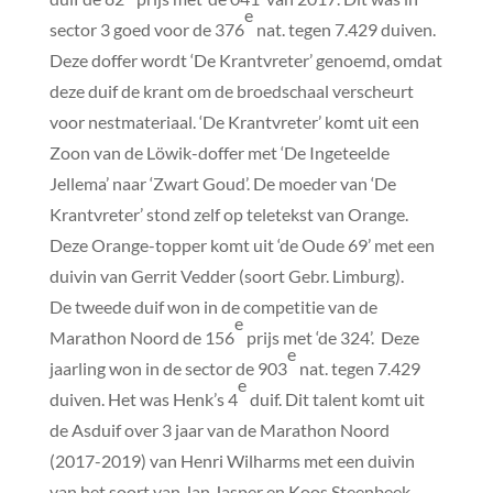
e
sector 3 goed voor de 376
nat. tegen 7.429 duiven.
Deze doffer wordt ‘De Krantvreter’ genoemd, omdat
deze duif de krant om de broedschaal verscheurt
voor nestmateriaal. ‘De Krantvreter’ komt uit een
Zoon van de Löwik-doffer met ‘De Ingeteelde
Jellema’ naar ‘Zwart Goud’. De moeder van ‘De
Krantvreter’ stond zelf op teletekst van Orange.
Deze Orange-topper komt uit ‘de Oude 69’ met een
duivin van Gerrit Vedder (soort Gebr. Limburg).
De tweede duif won in de competitie van de
e
Marathon Noord de 156
prijs met ‘de 324’. Deze
e
jaarling won in de sector de 903
nat. tegen 7.429
e
duiven. Het was Henk’s 4
duif. Dit talent komt uit
de Asduif over 3 jaar van de Marathon Noord
(2017-2019) van Henri Wilharms met een duivin
van het soort van Jan Jasper en Koos Steenbeek.