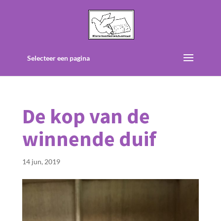
Selecteer een pagina
De kop van de
winnende duif
14 jun, 2019