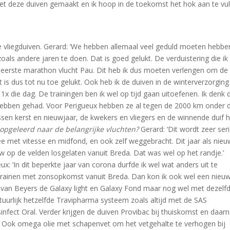
met deze duiven gemaakt en ik hoop in de toekomst het hok aan te vul
e vliegduiven. Gerard: ‘We hebben allemaal veel geduld moeten hebbe
zoals andere jaren te doen. Dat is goed gelukt. De verduistering die ik
e eerste marathon vlucht Pau. Dit heb ik dus moeten verlengen om de
is dus tot nu toe gelukt. Ook heb ik de duiven in de winterverzorging
1x die dag. De trainingen ben ik wel op tijd gaan uitoefenen. Ik denk 
 hebben gehad. Voor Perigueux hebben ze al tegen de 2000 km onder 
sen kerst en nieuwjaar, de kwekers en vliegers en de winnende duif h
opgeleerd naar de belangrijke vluchten?
Gerard: ‘Dit wordt zeer ser
e met vitesse en midfond, en ook zelf weggebracht. Dit jaar als nie
w op de velden losgelaten vanuit Breda. Dat was wel op het randje.’
: ‘In dit beperkte jaar van corona durfde ik wel wat anders uit te
t trainen met zonsopkomst vanuit Breda. Dan kon ik ook wel een nieu
s van Beyers de Galaxy light en Galaxy Fond maar nog wel met dezelf
uurlijk hetzelfde Travipharma systeem zoals altijd met de SAS
nfect Oral. Verder krijgen de duiven Provibac bij thuiskomst en daar
ct. Ook omega olie met schapenvet om het vetgehalte te verhogen bij