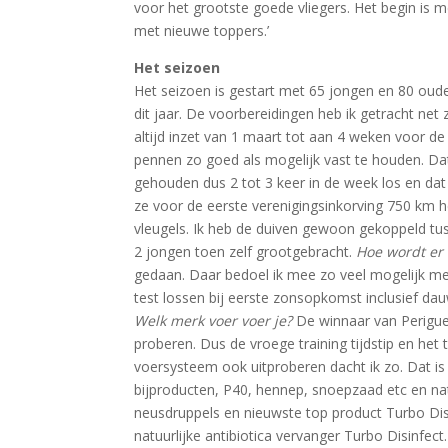
voor het grootste goede vliegers. Het begin is 
met nieuwe toppers.’
Het seizoen
Het seizoen is gestart met 65 jongen en 80 oud
dit jaar. De voorbereidingen heb ik getracht net 
altijd inzet van 1 maart tot aan 4 weken voor d
pennen zo goed als mogelijk vast te houden. Dat 
gehouden dus 2 tot 3 keer in de week los en dat 
ze voor de eerste verenigingsinkorving 750 km
vleugels. Ik heb de duiven gewoon gekoppeld tus
2 jongen toen zelf grootgebracht.
Hoe wordt er 
gedaan. Daar bedoel ik mee zo veel mogelijk me
test lossen bij eerste zonsopkomst inclusief dau
Welk merk voer voer je?
De winnaar van Perigueux
proberen. Dus de vroege training tijdstip en he
voersysteem ook uitproberen dacht ik zo. Dat i
bijproducten, P40, hennep, snoepzaad etc en nat
neusdruppels en nieuwste top product Turbo Disi
natuurlijke antibiotica vervanger Turbo Disinfe