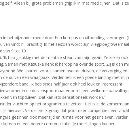
kig zelf. Alleen bij grote problemen grijp ik in met medicijnen. Dat is z
en in het bijzonder mede door hun kompas en uithoudingsvermogen (k
ven vindt hij prachtig. In het seizoen wordt zijn vliegploeg tweemaa
d van 9 tot 10.
d: ‘Ik heb gelukkig met de mentale steun van mijn gezin. Ze kijken ook
ig. Samen met Katiuska denk ik hardop na over de sport. Zij is dan mi
f Raymond. We sparren vooral samen over de duiven, de verzorging en
an de duiven een vraagbaak. Verder heb ik een goede binding met mij
jzondere band. Ik heb sinds half jaar ook heel leuk en interessant
nieuwkomer in de duivensport maar voor mij een welkome aanvulling
okken van topduiven. Dat kan iets sensationeels worden.’
m minder vluchten op het programma te zetten. Het is in de zomermaa
r je hierover. Verder zie ik graag dat je in meer competities een vluch
ongere gezinnen ook meer tijd en ruimte voor het gezinsleven. Verder
 zou komen en een betere communicatie. Je moet dingen kunnen