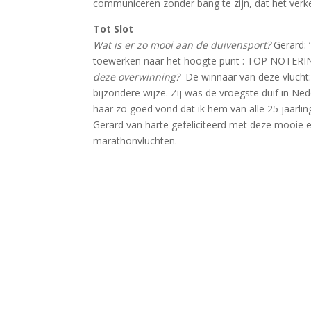
communiceren zonder bang te zijn, dat het verk
Tot Slot
Wat is er zo mooi aan de duivensport?
Gerard: 
toewerken naar het hoogte punt : TOP NOTER
deze overwinning?
De winnaar van deze vlucht:
bijzondere wijze. Zij was de vroegste duif in Ne
haar zo goed vond dat ik hem van alle 25 jaarling
Gerard van harte gefeliciteerd met deze mooie e
marathonvluchten.