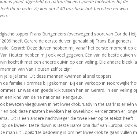
kompas goed afgesteld en natuurlijk een goede motivatie. Bij de
leek dit in orde. Zij kon om 2.40 uur haar hok bereiken en won
ven.
elgische topper Frans Bungeneers (overwegend soort van Cor de Heij
 2009 heeft Gerard de eerste duiven gehaald bij Frans Bungeneers.
geruild. Gerard: ‘Deze duiven hebben mij vanaf het eerste moment op 
e Van Houten hebben mij ook veel gegeven. Eén van de beste duiven 
vin kocht ik met een andere duivin op een veiling. Die andere bleek la
 mannen van Van Houten zelf te zijn.’
n Jelle Jellema. Uit deze mannen kwamen al snel toppers.
an de familie Hommes bij gekomen. Bij een verkoop in Noordwijkerho
ommes. Er was een goede klik tussen hen en Gerard. In een veiling o
en een kind van de 1e nationaal Perigueux.
k bewezen vliegduiven in het kweekhok. ‘Lady in the Dark’ is er één 
r en ook deze nazaten bevolken het kweekhok. Verder zitten er jonge
ema’. Dit is een andere nachtvlieger die twee keer op teletekst heeft
’ op de kweek. Deze duivin is Beste Barcelona duif van Europa. Ook 
 De man uit Lopik: ‘De bedoeling is om het kweekhok te gaan vullen 