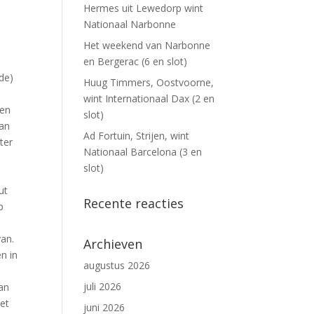
Hermes uit Lewedorp wint
Nationaal Narbonne
Het weekend van Narbonne
en Bergerac (6 en slot)
de)
Huug Timmers, Oostvoorne,
wint Internationaal Dax (2 en
een
slot)
van
Ad Fortuin, Strijen, wint
ter
Nationaal Barcelona (3 en
slot)
ut
Recente reacties
p
van.
Archieven
n in
augustus 2026
juli 2026
van
met
juni 2026