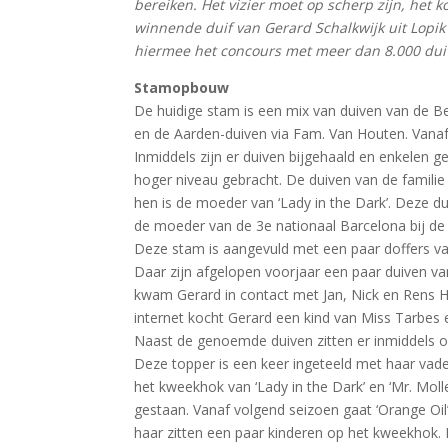
bereiken. Het vizier moet op scherp zijn, het 
winnende duif van Gerard Schalkwijk uit Lopik 
hiermee het concours met meer dan 8.000 dui
Stamopbouw
De huidige stam is een mix van duiven van de B
en de Aarden-duiven via Fam. Van Houten. Vanaf
Inmiddels zijn er duiven bijgehaald en enkelen 
hoger niveau gebracht. De duiven van de famili
hen is de moeder van ‘Lady in the Dark’. Deze dui
de moeder van de 3e nationaal Barcelona bij de
Deze stam is aangevuld met een paar doffers va
Daar zijn afgelopen voorjaar een paar duiven v
kwam Gerard in contact met Jan, Nick en Rens H
internet kocht Gerard een kind van Miss Tarbes 
Naast de genoemde duiven zitten er inmiddels oo
Deze topper is een keer ingeteeld met haar vade
het kweekhok van ‘Lady in the Dark’ en ‘Mr. Moll
gestaan. Vanaf volgend seizoen gaat ‘Orange Oil
haar zitten een paar kinderen op het kweekhok.