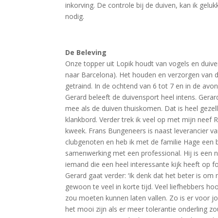
inkorving. De controle bij de duiven, kan ik geluk
nodig.
De Beleving
Onze topper uit Lopik houdt van vogels en duiv
naar Barcelona). Het houden en verzorgen van dui
getraind. In de ochtend van 6 tot 7 en in de avon
Gerard beleeft de duivensport heel intens. Gerar
mee als de duiven thuiskomen. Dat is heel gezell
klankbord. Verder trek ik veel op met mijn nee
kweek. Frans Bungeneers is naast leverancier v
clubgenoten en heb ik met de familie Hage een bi
samenwerking met een professional. Hij is een 
iemand die een heel interessante kijk heeft op f
Gerard gaat verder: ‘Ik denk dat het beter is o
gewoon te veel in korte tijd. Veel liefhebbers hoo
zou moeten kunnen laten vallen. Zo is er voor j
het mooi zijn als er meer tolerantie onderling