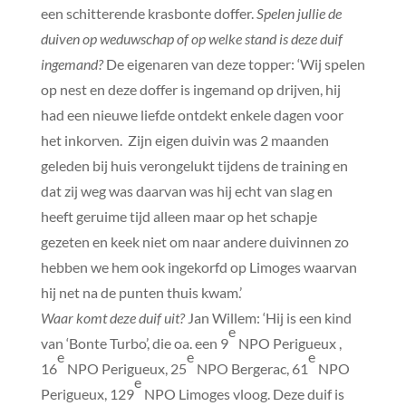
een schitterende krasbonte doffer.
Spelen jullie de
duiven op weduwschap of op welke stand is deze duif
ingemand?
De eigenaren van deze topper: ‘Wij spelen
op nest en deze doffer is ingemand op drijven, hij
had een nieuwe liefde ontdekt enkele dagen voor
het inkorven. Zijn eigen duivin was 2 maanden
geleden bij huis verongelukt tijdens de training en
dat zij weg was daarvan was hij echt van slag en
heeft geruime tijd alleen maar op het schapje
gezeten en keek niet om naar andere duivinnen zo
hebben we hem ook ingekorfd op Limoges waarvan
hij net na de punten thuis kwam.’
Waar komt deze duif uit?
Jan Willem: ‘Hij is een kind
e
van ‘Bonte Turbo’, die oa. een 9
NPO Perigueux ,
e
e
e
16
NPO Perigueux, 25
NPO Bergerac, 61
NPO
e
Perigueux, 129
NPO Limoges vloog. Deze duif is