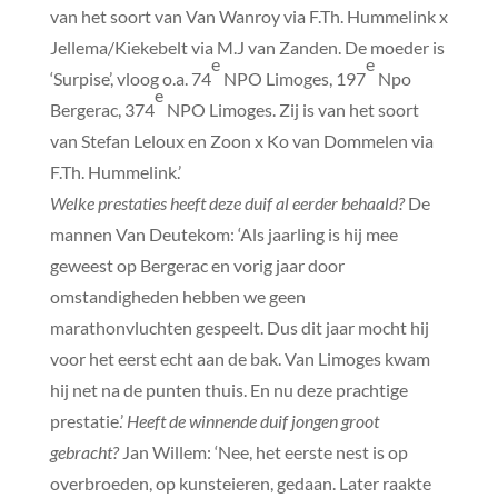
van het soort van Van Wanroy via F.Th. Hummelink x
Jellema/Kiekebelt via M.J van Zanden. De moeder is
e
e
‘Surpise’, vloog o.a. 74
NPO Limoges, 197
Npo
e
Bergerac, 374
NPO Limoges. Zij is van het soort
van Stefan Leloux en Zoon x Ko van Dommelen via
F.Th. Hummelink.’
Welke prestaties heeft deze duif al eerder behaald?
De
mannen Van Deutekom: ‘Als jaarling is hij mee
geweest op Bergerac en vorig jaar door
omstandigheden hebben we geen
marathonvluchten gespeelt. Dus dit jaar mocht hij
voor het eerst echt aan de bak. Van Limoges kwam
hij net na de punten thuis. En nu deze prachtige
prestatie.’
Heeft de winnende duif jongen groot
gebracht?
Jan Willem: ‘Nee, het eerste nest is op
overbroeden, op kunsteieren, gedaan. Later raakte