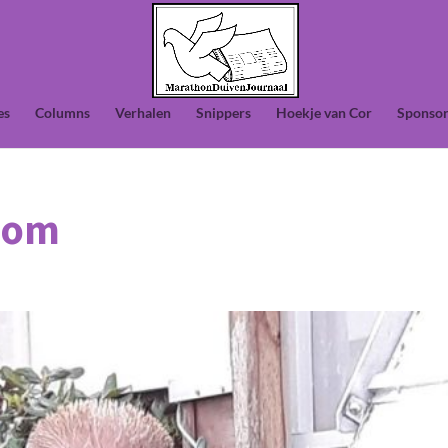
es
Columns
Verhalen
Snippers
Hoekje van Cor
Sponsor
oom