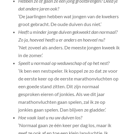
Hebben ze of gaan ze een jong grootbrengen? Deed je
dat andere jaren ook?
‘De jaarlingen hebben wat jongen van de kwekers
groot gebracht. De oude duiven dus niet.’
Heeft u minder jonge duiven gekweekt dan normaal?
Zo ja, hoeveel heeft u er anders en hoeveel nu?
‘Net zoveel als anders. De meeste jongen kweek ik
in de zomer.’
Speelt u normaal op weduwschap of op het nest?
‘Ik ben een nestspeler. Ik koppel ze zo dat ze voor
de eerste keer op de eerste marathonvluchten op
een goede stand zitten. Dit zijn normaal
gesproken eieren of jonkies. Als we dit jaar
marathonvluchten gaan spelen, zal ik ze op
jonkies gaan spelen. Dan blijven ze gladder.’
Hoe vaak laat u nu uw duiven los?
‘Normaal gaan ze één keer per dag los, maar ik
geef ze ook af en toe een klein lapvluchtje. Ik