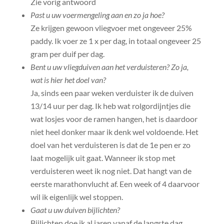
Zie vorig antwoord
Past u uw voermengeling aan en zo ja hoe?
Ze krijgen gewoon vliegvoer met ongeveer 25%
paddy. Ik voer ze 1 x per dag, in totaal ongeveer 25
gram per duif per dag.
Bent u uw vliegduiven aan het verduisteren? Zo ja,
wat is hier het doel van?
Ja, sinds een paar weken verduister ik de duiven
13/14 uur per dag. Ik heb wat rolgordijntjes die
wat losjes voor de ramen hangen, het is daardoor
niet heel donker maar ik denk wel voldoende. Het
doel van het verduisteren is dat de 1e pen er zo
laat mogelijk uit gaat. Wanneer ik stop met
verduisteren weet ik nog niet. Dat hangt van de
eerste marathonvlucht af. Een week of 4 daarvoor
wil ik eigenlijk wel stoppen.
Gaat u uw duiven bijlichten?
Bijlichten doe ik al jaren vanaf de langste dag.