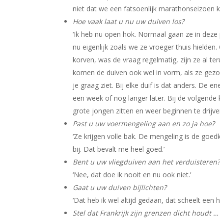
niet dat we een fatsoenlijk marathonseizoen k
Hoe vaak laat u nu uw duiven los?
‘Ik heb nu open hok. Normaal gaan ze in deze
nu eigenlijk zoals we ze vroeger thuis hielden. 
korven, was de vraag regelmatig, zijn ze al ter
komen de duiven ook wel in vorm, als ze gezo
je graag ziet. Bij elke duif is dat anders. De e
een week of nog langer later. Bij de volgend
grote jongen zitten en weer beginnen te drijven
Past u uw voermengeling aan en zo ja hoe?
‘Ze krijgen volle bak. De mengeling is de go
bij. Dat bevalt me heel goed.’
Bent u uw vliegduiven aan het verduisteren? 
‘Nee, dat doe ik nooit en nu ook niet.’
Gaat u uw duiven bijlichten?
‘Dat heb ik wel altijd gedaan, dat scheelt een h
Stel dat Frankrijk zijn grenzen dicht houdt …