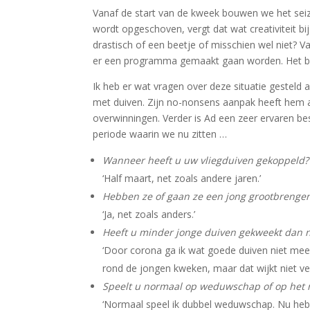
Vanaf de start van de kweek bouwen we het sei
wordt opgeschoven, vergt dat wat creativiteit b
drastisch of een beetje of misschien wel niet?
er een programma gemaakt gaan worden. Het beg
Ik heb er wat vragen over deze situatie gesteld 
met duiven. Zijn no-nonsens aanpak heeft hem al
overwinningen. Verder is Ad een zeer ervaren bes
periode waarin we nu zitten …
Wanneer heeft u uw vliegduiven gekoppeld?
‘Half maart, net zoals andere jaren.’
Hebben ze of gaan ze een jong grootbrengen
‘Ja, net zoals anders.’
Heeft u minder jonge duiven gekweekt dan n
‘Door corona ga ik wat goede duiven niet meer 
rond de jongen kweken, maar dat wijkt niet vee
Speelt u normaal op weduwschap of op het 
‘Normaal speel ik dubbel weduwschap. Nu heb ik 