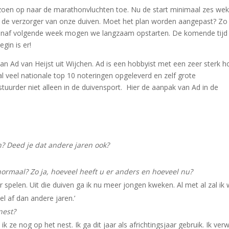
zoen op naar de marathonvluchten toe. Nu de start minimaal zes we
ij de verzorger van onze duiven. Moet het plan worden aangepast? Zo 
 Vanaf volgende week mogen we langzaam opstarten. De komende tijd 
in is er!
aan Ad van Heijst uit Wijchen. Ad is een hobbyist met een zeer sterk h
 veel nationale top 10 noteringen opgeleverd en zelf grote
tuurder niet alleen in de duivensport. Hier de aanpak van Ad in de
? Deed je dat andere jaren ook?
ormaal? Zo ja, hoeveel heeft u er anders en hoeveel nu?
spelen. Uit die duiven ga ik nu meer jongen kweken. Al met al zal ik 
l af dan andere jaren.’
nest?
ze nog op het nest. Ik ga dit jaar als africhtingsjaar gebruik. Ik ver