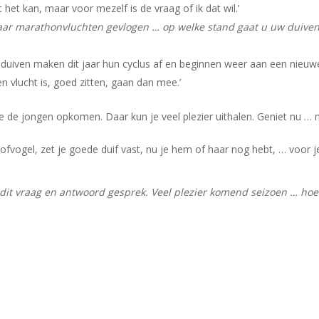
 het kan, maar voor mezelf is de vraag of ik dat wil.’
paar marathonvluchten gevlogen … op welke stand gaat u uw duive
De duiven maken dit jaar hun cyclus af en beginnen weer aan een nieuw
n vlucht is, goed zitten, gaan dan mee.’
hoe de jongen opkomen. Daar kun je veel plezier uithalen. Geniet nu … n
oofvogel, zet je goede duif vast, nu je hem of haar nog hebt, … voor j
dit vraag en antwoord gesprek. Veel plezier komend seizoen … hoe