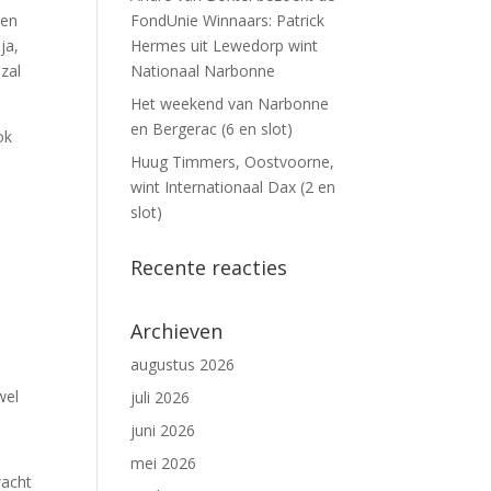
ken
FondUnie Winnaars: Patrick
ja,
Hermes uit Lewedorp wint
zal
Nationaal Narbonne
Het weekend van Narbonne
en Bergerac (6 en slot)
ok
Huug Timmers, Oostvoorne,
wint Internationaal Dax (2 en
slot)
Recente reacties
Archieven
augustus 2026
wel
juli 2026
juni 2026
mei 2026
wacht