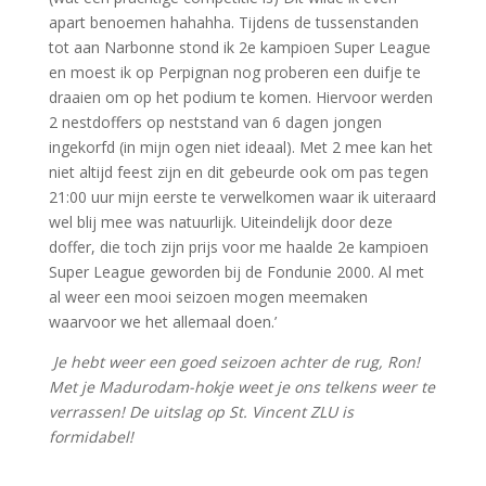
apart benoemen hahahha. Tijdens de tussenstanden
tot aan Narbonne stond ik 2e kampioen Super League
en moest ik op Perpignan nog proberen een duifje te
draaien om op het podium te komen. Hiervoor werden
2 nestdoffers op neststand van 6 dagen jongen
ingekorfd (in mijn ogen niet ideaal). Met 2 mee kan het
niet altijd feest zijn en dit gebeurde ook om pas tegen
21:00 uur mijn eerste te verwelkomen waar ik uiteraard
wel blij mee was natuurlijk. Uiteindelijk door deze
doffer, die toch zijn prijs voor me haalde 2e kampioen
Super League geworden bij de Fondunie 2000. Al met
al weer een mooi seizoen mogen meemaken
waarvoor we het allemaal doen.’
Je hebt weer een goed seizoen achter de rug, Ron!
Met je Madurodam-hokje weet je ons telkens weer te
verrassen! De uitslag op St. Vincent ZLU is
formidabel!