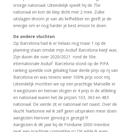
vroege nationaal. Uiteindelijk speelt hij de 75e
nationaal en kon de klep dicht met 2 mee. Zulke
uitslagen droom je van als liefhebber en geeft je de
energie om er nog harder je best ervoor te doen.
De andere vluchten
Op Barcelona had ik er helaas nog maar 1 op de
planning staan omdat mijn Asduif Barcelona kwijt was.
Zijn duivin die over 2020/2021 rond de 50e
internationale Asduif Barcelona stond op de PIPA
ranking speelde ook gelukkig haar derde prijs op rij van
Barcelona en was tevens weer 100% prijs voor mij.
Uiteindelijk mochten we op een prachtige Marseille er
4 wegsturen en hiervan vlogen er 4 prijs in de afdeling
en nationaal waren het de prijzen 103, 363 en 483
nationaal. De vierde zit er nationaal net naast. Over de
vlucht Narbonne wil ik zelf geen uitspraken meer doen
aangezien hierover genoeg is gezegd !!!
Aangezien ik dit jaar bij de Fondunie 2000 meedoe
(wat een prachtige competitie is) Dit wilde ik even