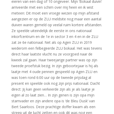
eieren van een dag of 10 ongeveer. Mijn ‘Bokaal duivin’
arriveerde met een schim over mij heen en ik wist
meteen: Dit moet een vroege wezen op mijn afstand
aangezien er op de ZLU meldsite nog maar een aantal
duiven waren gemeld op veelal ruim kortere afstanden.
Ze speelde uiteindelijk de eerste in ons nationaal
inkorfcentrum en de 1e in sector 3 en 4 en in de ZLU
zat ze 6e nationaal. Net als op Agen ZLU in 2019
wederom een felbegeerde ZLU bokaal. Het was tevens
direct haar laatste vlucht nu ze voorgoed naar de
kweek zal gaan. Haar tweejarige partner was op zijn
tweede proefstuk bezig. In zijn geboortejaar is hij als
laatje met 4 oude pennen gespeeld op Agen ZLU en
was toen rond 6:00 uur op de tweede prijsdag al
present en speelde ook nog zijn prijs nationaal. Dacht
direct: Jij kan geen verkeerde zijn als je als laatje je
eigen al zo laat zien… In zijn genen is zijn opa mijn
stamvader en zijn andere opa is ‘de Bleu Dusk’ van
Bert Saarloos. Deze prachtige doffer kwam als een
streep uit de lucht zetten en ook dit was nog een