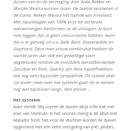
duiven van en de verzorging door Auke Rekker en
Marijke Westra kunnen lezen. De laatste seizoenen is
de Comb. Rekker-Westra hét tophok van Friesland.
Met topuitslagen van 100% prijs tot sectorale
overwinningen bestormen ze de uitslagen. Je kunt
niet zeggen dat ze geen concurrentie hebben, want
die is er genoeg uit o.a. Balk, Bant, Oosterwolde en
Staphorst. Deze man-vrouw combinatie hebben de
laatste jaren dan ook een geweldige stam
opgebouwd rondom de inmiddels wereldberoemde
Zanzibar en Roos. Daarbij zijn deze topliefhebbers
ook nog eens bijzonder sympathiek. Dit laatste deel
zal onder meer over het systeem gaan en er komen
nog wat topduiven langs. Veel plezier …
Het systeem
Auke vertelt: ‘Wij voeren de duiven altijd volle bak met
voer van Mariman. In het seizoen meng ik dit altijd met
Matador fond. Net voor de vluchten worden de duiven
opgevoerd met een vette mengeling van p40, pinda’s,