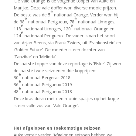
‘De Vale Orange’ is de volgende topper van Auke en
Marijke. Deze vale doffer won diverse mooie prijzen.
e
De beste was de 5
nationaal Orange. Verder won hij
e
e
de 38
nationaal Perigueux, 78
nationaal Limoges,
e
e
113
nationaal Limoges, 120
nationaal Orange en
e
124
nationaal Perigueux. De vader is van het soort
van Arjan Beens, via Frank Zwiers, uit ‘Frankenstein’ en
‘Golden Future’. De moeder is een dochter van
‘Zanzibar’ en ‘Melinda’.
De laatste topper van deze reportage is ‘Elske’. Zij won
de laatste twee seizoenen drie kopprijzen:
e
30
nationaal Bergerac 2018
e
36
nationaal Perigueux 2019
e
48
nationaal Perigueux 2018
Deze kras duivin met een mooie spatjes op het kopje
is een volle zus van ‘Vale Orange’.
Het afgelopen en toekomstige seizoen
Auke vertelt verder: ‘Afgelopen seizoen hebben we