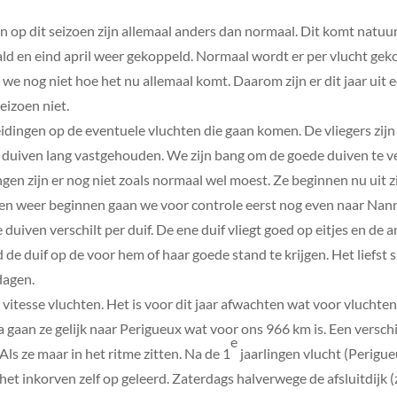
n op dit seizoen zijn allemaal anders dan normaal. Dit komt natuur
aald en eind april weer gekoppeld. Normaal wordt er per vlucht ge
n we nog niet hoe het nu allemaal komt. Daarom zijn er dit jaar uit 
seizoen niet.
idingen op de eventuele vluchten die gaan komen. De vliegers zij
 de duiven lang vastgehouden. We zijn bang om de goede duiven te 
ngen zijn er nog niet zoals normaal wel moest. Ze beginnen nu uit z
ten weer beginnen gaan we voor controle eerst nog even naar Nan
e duiven verschilt per duif. De ene duif vliegt goed op eitjes en de 
de duif op de voor hem of haar goede stand te krijgen. Het liefst
 dagen.
vitesse vluchten. Het is voor dit jaar afwachten wat voor vluchte
 gaan ze gelijk naar Perigueux wat voor ons 966 km is. Een versc
e
Als ze maar in het ritme zitten. Na de 1
jaarlingen vlucht (Perigu
t inkorven zelf op geleerd. Zaterdags halverwege de afsluitdijk 