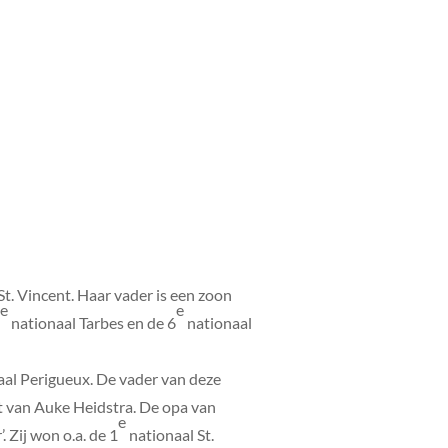
St. Vincent. Haar vader is een zoon
e
e
5
nationaal Tarbes en de 6
nationaal
al Perigueux. De vader van deze
mt van Auke Heidstra. De opa van
e
 Zij won o.a. de 1
nationaal St.