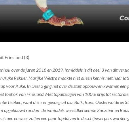
t Friesland (3)
nhok over de jaren 2018 en 2019. Inmiddels is dit deel 3 van dit verslag
van Auke Rekker. Marijke Westra maakte niet alleen kennis met haar lat
klap voor Auke. In Deel 2 ging het over de stamopbouw en kwamen een 
ét tophok van Friesland. Met topuitslagen van 100% prijs tot sectoral
rentie hebben, want die is er genoeg uit o.a. Balk, Bant, Oosterwolde e
tam opgebouwd rondom de inmiddels wereldberoemde Zanzibar en Roos. 
t seizoen en weer zullen een paar topduiven in de schijnwerpers worden 