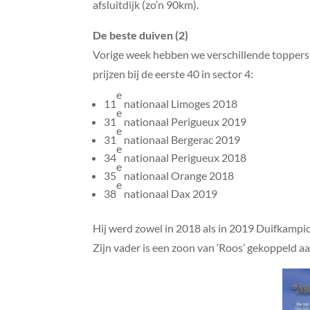
afsluitdijk (zo’n 90km).
De beste duiven (2)
Vorige week hebben we verschillende toppers d
prijzen bij de eerste 40 in sector 4:
e
11
nationaal Limoges 2018
e
31
nationaal Perigueux 2019
e
31
nationaal Bergerac 2019
e
34
nationaal Perigueux 2018
e
35
nationaal Orange 2018
e
38
nationaal Dax 2019
Hij werd zowel in 2018 als in 2019 Duifkampio
Zijn vader is een zoon van ‘Roos’ gekoppeld aan