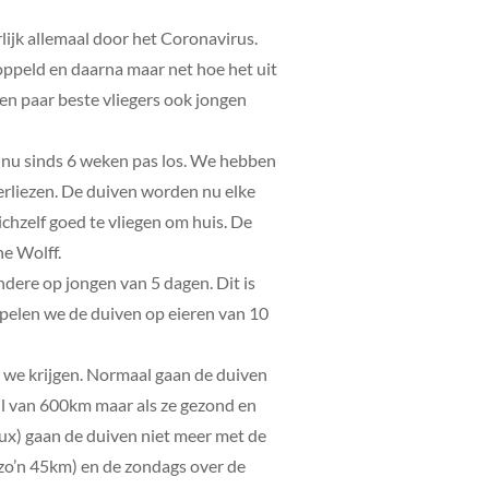
lijk allemaal door het Coronavirus.
koppeld en daarna maar net hoe het uit
een paar beste vliegers ook jongen
n nu sinds 6 weken pas los. We hebben
verliezen. De duiven worden nu elke
ichzelf goed te vliegen om huis. De
ne Wolff.
andere op jongen van 5 dagen. Dit is
 spelen we de duiven op eieren van 10
n we krijgen. Normaal gaan de duiven
hil van 600km maar als ze gezond en
eux) gaan de duiven niet meer met de
(zo’n 45km) en de zondags over de