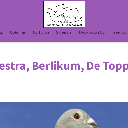
es
Columns
Verhalen
Snippers
Hoekje van Cor
Sponsor
stra, Berlikum, De Topp