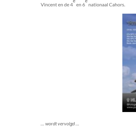
e
e
Vincent en de 4
en 6
nationaal Cahors.
… wordt vervolgd …