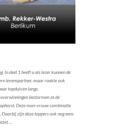
. In deel 1 heeft u als lezer kunnen de
ere levenspartner, maar raakte ook
paar topduiven langs.
e overwinningen bestormen ze de
n Staphorst. Deze man-vrouw combinatie
Daarbij zijn deze toppers ook nog eens
gezet …