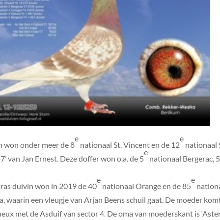
e
e
vin won onder meer de 8
nationaal St. Vincent en de 12
nationaal 
e
7’ van Jan Ernest. Deze doffer won o.a. de 5
nationaal Bergerac, 
e
e
kras duivin won in 2019 de 40
nationaal Orange en de 85
nationa
lema, waarin een vleugje van Arjan Beens schuil gaat. De moeder ko
eux met de Asduif van sector 4. De oma van moederskant is ‘Aster’.