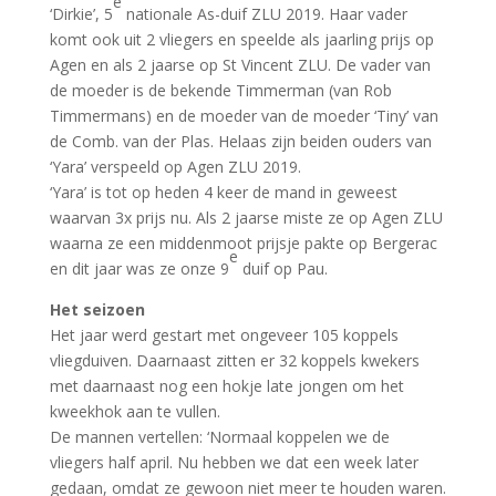
e
‘Dirkie’, 5
nationale As-duif ZLU 2019. Haar vader
komt ook uit 2 vliegers en speelde als jaarling prijs op
Agen en als 2 jaarse op St Vincent ZLU. De vader van
de moeder is de bekende Timmerman (van Rob
Timmermans) en de moeder van de moeder ‘Tiny’ van
de Comb. van der Plas. Helaas zijn beiden ouders van
‘Yara’ verspeeld op Agen ZLU 2019.
‘Yara’ is tot op heden 4 keer de mand in geweest
waarvan 3x prijs nu. Als 2 jaarse miste ze op Agen ZLU
waarna ze een middenmoot prijsje pakte op Bergerac
e
en dit jaar was ze onze 9
duif op Pau.
Het seizoen
Het jaar werd gestart met ongeveer 105 koppels
vliegduiven. Daarnaast zitten er 32 koppels kwekers
met daarnaast nog een hokje late jongen om het
kweekhok aan te vullen.
De mannen vertellen: ‘Normaal koppelen we de
vliegers half april. Nu hebben we dat een week later
gedaan, omdat ze gewoon niet meer te houden waren.