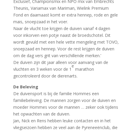
Exclusief, Championsmix en NPO mix van Embrechts
Theunis, Variamax van Mariman, Wielink Premium
Fond en daarnaast komt er extra hennep, rode en gele
mais, snoepzaad in het voer.
Naar de vlucht toe krijgen de duiven vanaf 4 dagen
voor inkorven een potje naast de broedschotel. Dit
wordt gevuld met een hele vette mengeling met TOVO,
snoepzaad en hennep. Voor de rest krijgen de duiven
om de dag vers grit van verschillende merken.’
De duiven zijn dit jaar alleen voor aanvang van de
e
vluchten en 3 weken voor de 1
marathon
gecontroleerd door de dierenarts.
De Beleving
De duivensport is bij de familie Hommes een
familiebeleving. De mannen zorgen voor de duiven en
moeder Hommes voor de mannen … zeker ook tijdens
het opwachten van de duiven.
Jan, Nick en Rens hebben leuke contacten en in het
vliegseizoen hebben ze veel aan de Pyreneeënclub, die