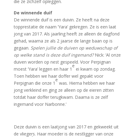
die ze zichzelf opleggen.
De winnende duif
De winnende duif is een duivin. Ze heeft na deze
topprestatie de naam ’Yara’ gekregen. Ze is een laat
jong van 2017. Als jaarling heeft ze alleen de dagfond
gehad, waarna ze als 2 jaarse de lange baan op is
gegaan.
Spelen jullie de duiven op weduwschap of
op welke stand is deze duif ingemand?
Nick: ‘Al onze
duiven worden op nest gespeeld. Voor Perpignan
e
moest ‘Yara’ leggen en haar 1
ei kwam op zondag.
Toen hebben we haar doffer wel gepakt voor
e
Perpignan die onze 1
was. Hierna hebben we haar
jong verkleind en ging ze alleen op de eieren zitten
totdat haar doffer terugkwam. Daarna is ze zelf
ingemand voor Narbonne.’
Deze duivin is een laatjong van 2017 en gekweekt uit
de vliegers. Haar moeder is de nestligger van onze