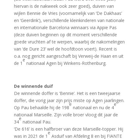
hiervan is de nakweek ook zeer goed), duiven van
wijlen Bennie de Vries (voornamelijk van ‘De Dakhaas’
en ‘Geerdink’), verschillende kleinkinderen van nationale
en internationale Barcelona winnaars via Appie Pas
(deze duiven beginnen op dit moment verschillende
goede vruchten af te werpen, waarbij de nakomelingen
van ‘de Dure 23’ wel de hoofdtoon voert). Recent is
o.a. nog gericht aangeschaft bij Verweij-de Haan en uit
e
de 1
nationaal Agen bij Winkens-Rothenburg.
De winnende duif
De winnende doffer is ‘Bennie’. Het is een tweejaarse
doffer, die vorig jaar zijn prijs miste op Agen jaarlingen.
e
e
Op Pau behaalde hij de 198
nationaal en nu de 4
nationaal Marseille. Zijn volle broer vloog dit jaar de
e
34
nationaal Pau.
‘De 616’ is een halfbroer van deze Marseille-topper. Hij
e
was in 2021 de 1
Asduif van Afdeling 8 en bij FIANTE