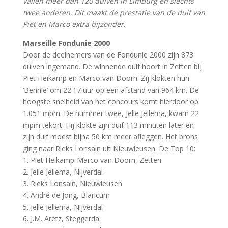
vallen meer dan 120 duiven in Limburg en slechts
twee anderen. Dit maakt de prestatie van de duif van
Piet en Marco extra bijzonder.
Marseille Fondunie 2000
Door de deelnemers van de Fondunie 2000 zijn 873
duiven ingemand. De winnende duif hoort in Zetten bij
Piet Heikamp en Marco van Doorn. Zij klokten hun
‘Bennie’ om 22.17 uur op een afstand van 964 km. De
hoogste snelheid van het concours komt hierdoor op
1.051 mpm. De nummer twee, Jelle Jellema, kwam 22
mpm tekort. Hij klokte zijn duif 113 minuten later en
zijn duif moest bijna 50 km meer afleggen. Het brons
ging naar Rieks Lonsain uit Nieuwleusen. De Top 10:
1. Piet Heikamp-Marco van Doorn, Zetten
2. Jelle Jellema, Nijverdal
3. Rieks Lonsain, Nieuwleusen
4. André de Jong, Blaricum
5. Jelle Jellema, Nijverdal
6. J.M. Aretz, Steggerda