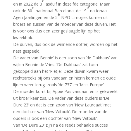
e
en in 2022 de 3
asduif in dezelfde categorie. Maar
e
e
ook de 30
nationaal Barcelona, de 19
nationaal
e
Agen Jaarlingen en de 5
NPO Limoges komen uit
broers en zussen van de moeder van deze duiven. Het
is voor ons dus een zeer geslaagde lijn op het
kweekhok.
De duiven, dus ook de winnende doffer, worden op het
nest gespeeld.
De vader van ‘Bennie’ is een zoon van ‘de Dakhaas’ van
wijlen Bennie de Vries. ‘De Dakhaas’ zat toen
gekoppeld aan het ‘Pietje’. Deze duivin kwam weer
rechtstreeks bij ons vandaan en hierin komen de oude
lijnen weer terug, zoals ‘de 737’ en ‘Miss Europe’.
De moeder komt bij Appie Pas vandaan en is gekweekt
uit broer keer zus. De vader van deze ouders is ‘De
Dure 23’ en dat is een zoon van ‘New Laureaat’ met
een dochter van ‘New Witbuik’. De moeder van de
ouders is ook een dochter van ‘New Witbuik’.
Van ‘De Dure 23’ zijn na de reeds behaalde succes