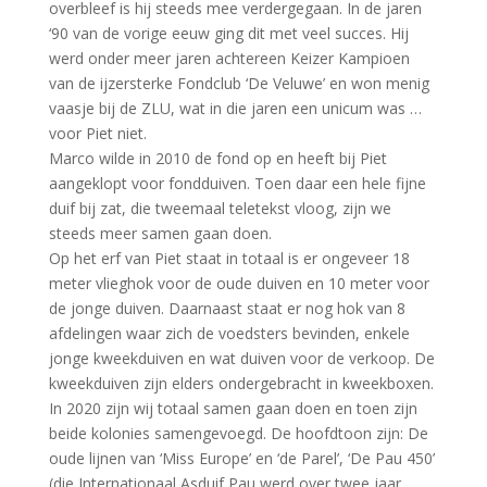
overbleef is hij steeds mee verdergegaan. In de jaren
‘90 van de vorige eeuw ging dit met veel succes. Hij
werd onder meer jaren achtereen Keizer Kampioen
van de ijzersterke Fondclub ‘De Veluwe’ en won menig
vaasje bij de ZLU, wat in die jaren een unicum was …
voor Piet niet.
Marco wilde in 2010 de fond op en heeft bij Piet
aangeklopt voor fondduiven. Toen daar een hele fijne
duif bij zat, die tweemaal teletekst vloog, zijn we
steeds meer samen gaan doen.
Op het erf van Piet staat in totaal is er ongeveer 18
meter vlieghok voor de oude duiven en 10 meter voor
de jonge duiven. Daarnaast staat er nog hok van 8
afdelingen waar zich de voedsters bevinden, enkele
jonge kweekduiven en wat duiven voor de verkoop. De
kweekduiven zijn elders ondergebracht in kweekboxen.
In 2020 zijn wij totaal samen gaan doen en toen zijn
beide kolonies samengevoegd. De hoofdtoon zijn: De
oude lijnen van ‘Miss Europe’ en ‘de Parel’, ‘De Pau 450’
(die Internationaal Asduif Pau werd over twee jaar,