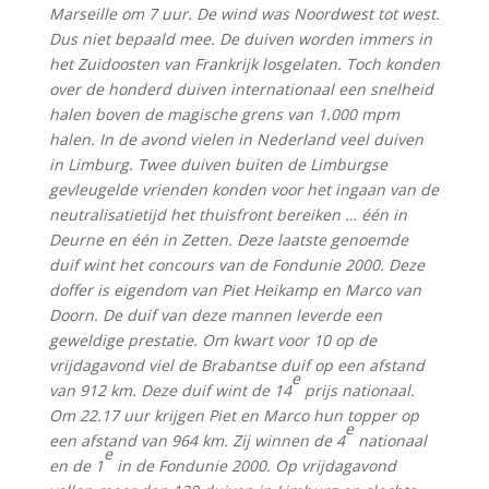
Marseille om 7 uur. De wind was Noordwest tot west.
Dus niet bepaald mee. De duiven worden immers in
het Zuidoosten van Frankrijk losgelaten. Toch konden
over de honderd duiven internationaal een snelheid
halen boven de magische grens van 1.000 mpm
halen. In de avond vielen in Nederland veel duiven
in Limburg. Twee duiven buiten de Limburgse
gevleugelde vrienden konden voor het ingaan van de
neutralisatietijd het thuisfront bereiken … één in
Deurne en één in Zetten. Deze laatste genoemde
duif wint het concours van de Fondunie 2000. Deze
doffer is eigendom van Piet Heikamp en Marco van
Doorn. De duif van deze mannen leverde een
geweldige prestatie. Om kwart voor 10 op de
vrijdagavond viel de Brabantse duif op een afstand
e
van 912 km. Deze duif wint de 14
prijs nationaal.
Om 22.17 uur krijgen Piet en Marco hun topper op
e
een afstand van 964 km. Zij winnen de 4
nationaal
e
en de 1
in de Fondunie 2000. Op vrijdagavond