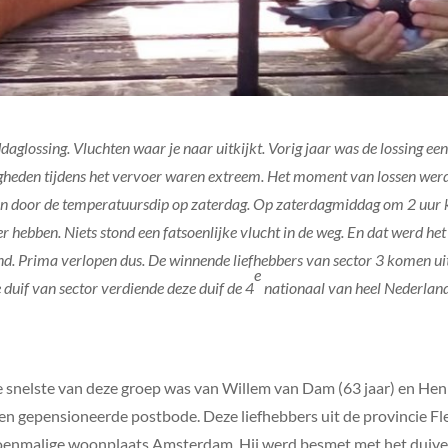
daglossing. Vluchten waar je naar uitkijkt. Vorig jaar was de lossing e
igheden tijdens het vervoer waren extreem. Het moment van lossen werd
lpen door de temperatuursdip op zaterdag. Op zaterdagmiddag om 2 uur 
 hebben. Niets stond een fatsoenlijke vlucht in de weg. En dat werd het
and. Prima verlopen dus. De winnende liefhebbers van sector 3 komen u
e
duif van sector verdiende deze duif de 4
nationaal van heel Nederlan
e snelste van deze groep was van Willem van Dam (63 jaar) en Hen
en gepensioneerde postbode. Deze liefhebbers uit de provincie Flev
toenmalige woonplaats Amsterdam. Hij werd besmet met het duivenv