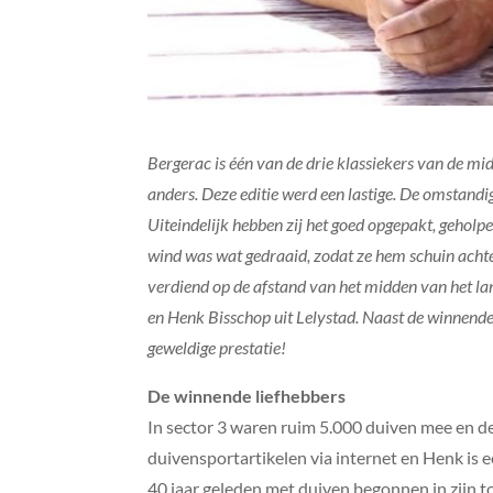
Bergerac is één van de drie klassiekers van de mid
anders. Deze editie werd een lastige. De omstand
Uiteindelijk hebben zij het goed opgepakt, geho
wind was wat gedraaid, zodat ze hem schuin achter
verdiend op de afstand van het midden van het l
en Henk Bisschop uit Lelystad. Naast de winnende 
geweldige prestatie!
De winnende liefhebbers
In sector 3 waren ruim 5.000 duiven mee en d
duivensportartikelen via internet en Henk is e
40 jaar geleden met duiven begonnen in zijn 