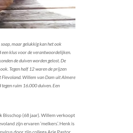
en soap, maar gelukkig kan het ook
 een klus voor de verantwoordelijken.
konden de duiven worden gelost. De
 ook. Tegen half 12 waren de prijzen
it Flevoland. Willem van Dam uit Almere
d tegen ruim 16.000 duiven. Een
k Bisschop (68 jaar). Willem verkoopt
oland zijn ervaren ‘melkers’. Henk is
irus door zijn collega Arie Pastor.