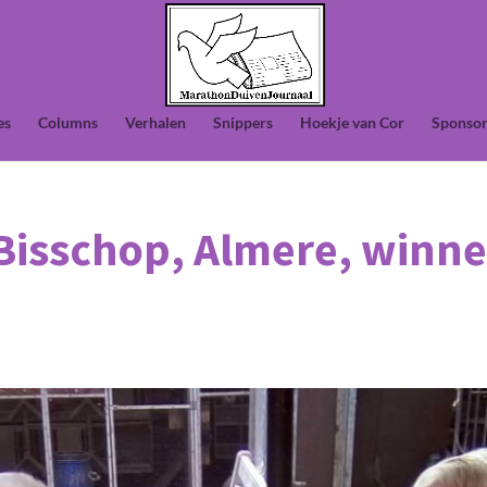
es
Columns
Verhalen
Snippers
Hoekje van Cor
Sponsor
isschop, Almere, winne