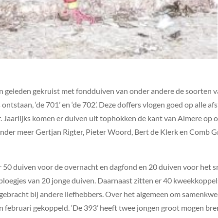
tien geleden gekruist met fondduiven van onder andere de soorten 
 ontstaan, ‘de 701’ en ‘de 702’. Deze doffers vlogen goed op alle a
. Jaarlijks komen er duiven uit tophokken de kant van Almere op
 onder meer Gertjan Rigter, Pieter Woord, Bert de Klerk en Comb G
 50 duiven voor de overnacht en dagfond en 20 duiven voor het sn
loegjes van 20 jonge duiven. Daarnaast zitten er 40 kweekkoppel
rgebracht bij andere liefhebbers. Over het algemeen om samenkwe
an februari gekoppeld. ‘De 393’ heeft twee jongen groot mogen br