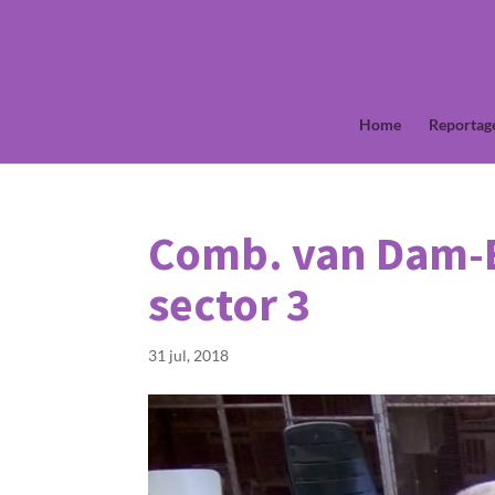
Home
Reportag
Comb. van Dam-B
sector 3
31 jul, 2018