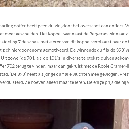
jaarling doffer heeft geen duivin, door het overschot aan doffers. 
t meer gescheiden. Het koppel, wat naast de Bergerac-winnaar zit
fdeling 7 de schaal met eieren van dit koppel verplaatst naar de 
t zich hierdoor enorm gemotiveerd. De winnende duif is ‘de 393’ va
 Uit zowel ‘de 701’ als ‘de 101’ zijn diverse teletekst-duiven geko
offer 702 terug te vinden, maar dan gekruist met de Rooie Cramer-
tad. ‘De 393’ heeft als jonge duif alle vluchten mee gevlogen. Pr
rduisterd. Ze hoeven alleen maar te leren. De enige prijs die hij 