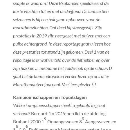
snapte ik waarom? Deze Brabander speelde eerst de
korte vluchten tot en met de dagfond. De laatste tien
seizoenen is hij een hok gaan opbouwen voor de
marathonvluchten. Dat deed hij stapsgewijs. Zijn
prestaties in 2019 zijn neergezet met duiven met een
puike achtergrond. In deze reportage gaat u lezen hoe
deze prestaties tot stand zijn gekomen. Deel 1 van de
reportage is er wat verteld over de liefhebber en over
zijn hokken … metname het zolderhok op de schuur. U
gaat het de komende weken verder lezen op ons aller
Marathonduivenjournaal. Veel lees plezier !!!
Kampioenschappen en Topuitslagen
Welke kampioenschappen heeft u gehaald in groot
verband?
Bernard: ‘In 2019 ben ik in de afdeling
e
e
Brabant 2000 1
Onaangewezen,8
Aangewezen en
e
e
8
& 9
Duifkampioen Marathon geworden. In de