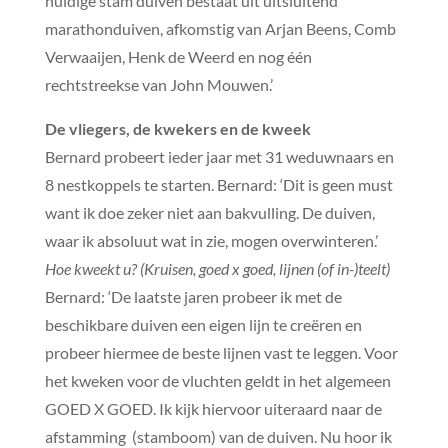
huidige stam duiven bestaat uit uitsluitend
marathonduiven, afkomstig van Arjan Beens, Comb
Verwaaijen, Henk de Weerd en nog één
rechtstreekse van John Mouwen.’
De vliegers, de kwekers en de kweek
Bernard probeert ieder jaar met 31 weduwnaars en
8 nestkoppels te starten. Bernard: ‘Dit is geen must
want ik doe zeker niet aan bakvulling. De duiven,
waar ik absoluut wat in zie, mogen overwinteren.’
Hoe kweekt u? (Kruisen, goed x goed, lijnen (of in-)teelt)
Bernard: ‘De laatste jaren probeer ik met de
beschikbare duiven een eigen lijn te creëren en
probeer hiermee de beste lijnen vast te leggen. Voor
het kweken voor de vluchten geldt in het algemeen
GOED X GOED. Ik kijk hiervoor uiteraard naar de
afstamming (stamboom) van de duiven. Nu hoor ik