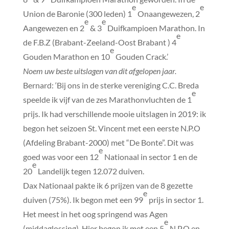
e
e
Union de Baronie (300 leden) 1
Onaangewezen, 2
e
e
Aangewezen en 2
& 3
Duifkampioen Marathon. In
e
de F.B.Z (Brabant-Zeeland-Oost Brabant ) 4
e
Gouden Marathon en 10
Gouden Crack.’
Noem uw beste uitslagen van dit afgelopen jaar.
Bernard: ‘Bij ons in de sterke vereniging C.C. Breda
e
speelde ik vijf van de zes Marathonvluchten de 1
prijs. Ik had verschillende mooie uitslagen in 2019: ik
begon het seizoen St. Vincent met een eerste N.P.O
(Afdeling Brabant-2000) met “De Bonte”. Dit was
e
goed was voor een 12
Nationaal in sector 1 en de
e
20
Landelijk tegen 12.072 duiven.
Dax Nationaal pakte ik 6 prijzen van de 8 gezette
e
duiven (75%). Ik begon met een 99
prijs in sector 1.
Het meest in het oog springend was Agen
e
(middaglossing). Hier begon ik met een 5
N.P.O en