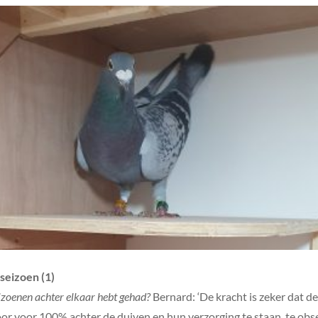
seizoen (1)
seizoenen achter elkaar hebt gehad?
Bernard: ‘De kracht is zeker dat d
door voor 100% achter de duiven en hun verzorging te staan, te ob