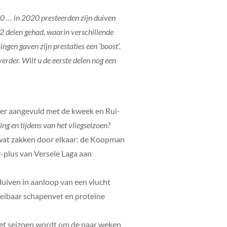
0 … in 2020 presteerden zijn duiven
2 delen gehad, waarin verschillende
gen gaven zijn prestaties een ‘boost’.
erder. Wilt u de eerste delen nog een
eer aangevuld met de kweek en Rui-
ng en tijdens van het vliegseizoen?
lf wat zakken door elkaar: de Koopman
-plus van Versele Laga aan
 duiven in aanloop van een vlucht
oeibaar schapenvet en proteïne
 het seizoen wordt om de paar weken