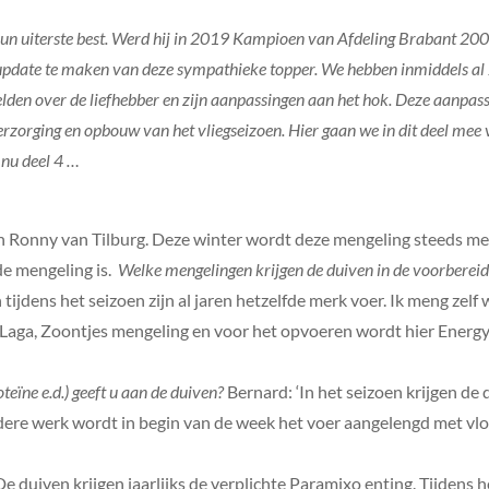
n uiterste best. Werd hij in 2019 Kampioen van Afdeling Brabant 200
update te maken van deze sympathieke topper. We hebben inmiddels al 
en over de liefhebber en zijn aanpassingen aan het hok. Deze aanpassin
rzorging en opbouw van het vliegseizoen. Hier gaan we in dit deel mee v
 nu deel 4 …
an Ronny van Tilburg. Deze winter wordt deze mengeling steeds m
e mengeling is.
Welke mengelingen krijgen de duiven in de voorbereidi
tijdens het seizoen zijn al jaren hetzelfde merk voer. Ik meng ze
 Laga, Zoontjes mengeling en voor het opvoeren wordt hier Energy
teïne e.d.) geeft u aan de duiven?
Bernard: ‘In het seizoen krijgen de
dere werk wordt in begin van de week het voer aangelengd met vl
De duiven krijgen jaarlijks de verplichte Paramixo enting. Tijdens