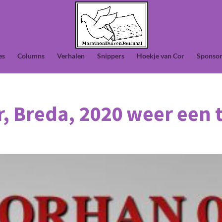
es
Columns
Verhalen
Snippers
Hoekje van Cor
Sponsor
 Breda, 2020 weer een t