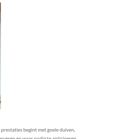
e prestaties begint met goeie duiven,
serveren en waar nodig te anticiperen