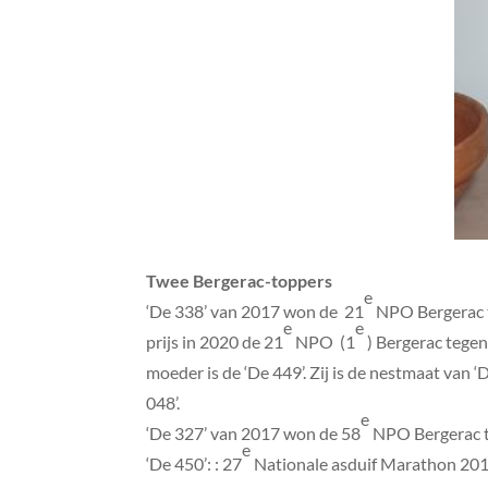
Twee Bergerac-toppers
e
‘De 338’ van 2017 won de 21
NPO Bergerac te
e
e
prijs in 2020 de 21
NPO (1
) Bergerac tegen
moeder is de ‘De 449’. Zij is de nestmaat van ‘
048’.
e
‘De 327’ van 2017 won de 58
NPO Bergerac te
e
‘De 450’: : 27
Nationale asduif Marathon 2019.