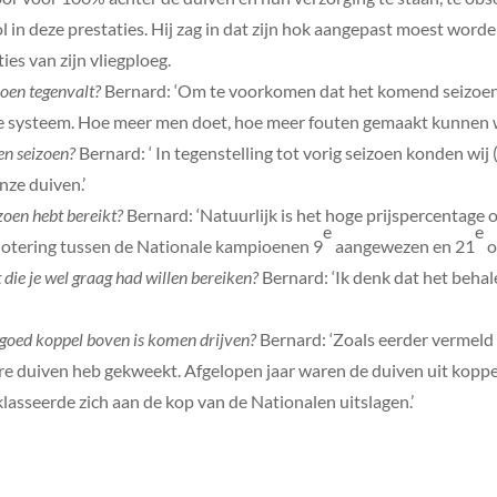
ol in deze prestaties. Hij zag in dat zijn hok aangepast moest worde
ies van zijn vliegploeg.
zoen tegenvalt?
Bernard: ‘Om te voorkomen dat het komend seizoen
lle systeem. Hoe meer men doet, hoe meer fouten gemaakt kunnen 
en seizoen?
Bernard: ‘ In tegenstelling tot vorig seizoen konden wij
nze duiven.’
zoen hebt bereikt?
Bernard: ‘Natuurlijk is het hoge prijspercentage
e
e
 notering tussen de Nationale kampioenen 9
aangewezen en 21
o
 die je wel graag had willen bereiken?
Bernard: ‘Ik denk dat het beha
 goed koppel boven is komen drijven?
Bernard: ‘Zoals eerder vermeld 
re duiven heb gekweekt. Afgelopen jaar waren de duiven uit koppe
lasseerde zich aan de kop van de Nationalen uitslagen.’