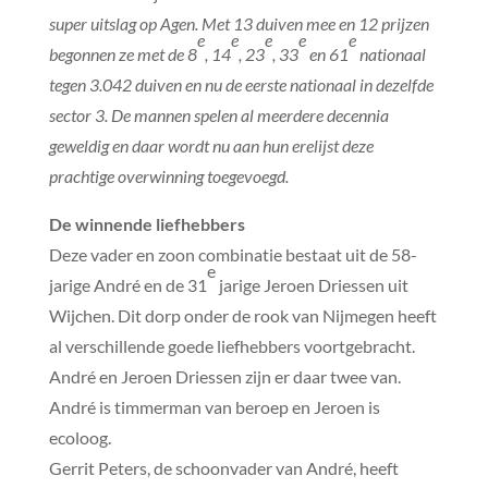
super uitslag op Agen. Met 13 duiven mee en 12 prijzen
e
e
e
e
e
begonnen ze met de 8
, 14
, 23
, 33
en 61
nationaal
tegen 3.042 duiven en nu de eerste nationaal in dezelfde
sector 3. De mannen spelen al meerdere decennia
geweldig en daar wordt nu aan hun erelijst deze
prachtige overwinning toegevoegd.
De winnende liefhebbers
Deze vader en zoon combinatie bestaat uit de 58-
e
jarige André en de 31
jarige Jeroen Driessen uit
Wijchen. Dit dorp onder de rook van Nijmegen heeft
al verschillende goede liefhebbers voortgebracht.
André en Jeroen Driessen zijn er daar twee van.
André is timmerman van beroep en Jeroen is
ecoloog.
Gerrit Peters, de schoonvader van André, heeft