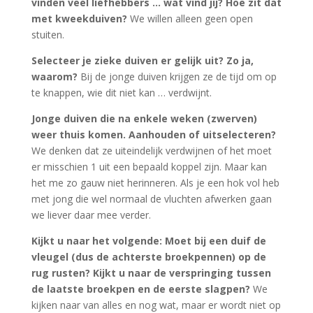
vinden veel liefhebbers … wat vind jij? Hoe zit dat
met kweekduiven?
We willen alleen geen open
stuiten.
Selecteer je zieke duiven er gelijk uit? Zo ja,
waarom?
Bij de jonge duiven krijgen ze de tijd om op
te knappen, wie dit niet kan … verdwijnt.
Jonge duiven die na enkele weken (zwerven)
weer thuis komen. Aanhouden of uitselecteren?
We denken dat ze uiteindelijk verdwijnen of het moet
er misschien 1 uit een bepaald koppel zijn. Maar kan
het me zo gauw niet herinneren. Als je een hok vol heb
met jong die wel normaal de vluchten afwerken gaan
we liever daar mee verder.
Kijkt u naar het volgende: Moet bij een duif de
vleugel (dus de achterste broekpennen) op de
rug rusten? Kijkt u naar de verspringing tussen
de laatste broekpen en de eerste slagpen?
We
kijken naar van alles en nog wat, maar er wordt niet op