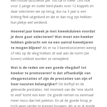
een mooie uitschieter per 100-tal of meer. Ons hok
voor 2-jarige en ouder bied plaats voor 12 koppels en
daar selecteren we op terug, dus na 3 jaar is een
lichting flink uitgedund en die er dan nog zijn hebben
hun plekje wel verdiend.
Hoeveel jaar kweek je met kweekduiven voordat
je deze gaat selecteren? Wat moet een kweker
hebben gebracht om na een aantal kweekjaren
te mogen blijven?
Als er na 3 kweekseizoenen weinig
of niks op de vlieg hokken zit wat aan de norm (zie
boven) voldoet worden ze verwijderd.
Wat is de reden om een goede vliegduif tot
kweker te promoveren? Is dat afhankelijk van
vliegprestaties of zijn de prestaties van zijn of
haar nazaten belangrijker?
De leeftijd en de
geleverde prestaties. Het moment van die “ene vlucht
te veel” komt een keer. De goede nemen nu eenmaal
meer risico dan het peleton. En uit de goede hoop je
toch weer verder te kunnen bouwen. Als je er al goede