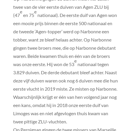
twee van de vier eerste duiven van Agen ZLU bij
e
e
(47
en 75
nationaal). De eerste duif van Agen won
een mooie prijs binnen de eerste 500 nationaal en
de tweede ‘Agen-topper’ werd op Narbonne een
tobber, want ze bleef helaas achter. Op Narbonne
gingen twee broers mee, die op Narbonne debutant
waren. Beide kwamen thuis en één van de broers
e
was onze eerste. Hij won de 53
nationaal tegen
3.829 duiven. De derde debutant bleef achter. Naast
deze vijf duiven waren ook nog 6 duiven mee die hun
eerste vlucht in 2019 miste. Ze misten op Narbonne.
Waarschijnlijk krijgt er één van hen volgend jaar nog
een kans, omdat hij in 2018 onze eerste duif van
Limoges was en niet afgevlogen thuis kwam van
twee pittige ZLU-vluchten.
Op Perpignan gingen de twee missers van Marseille