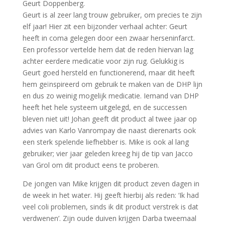
Geurt Doppenberg.
Geurt is al zeer lang trouw gebruiker, om precies te zijn
elf jaar! Hier zit een bijzonder verhaal achter: Geurt
heeft in coma gelegen door een zwaar herseninfarct.
Een professor vertelde hem dat de reden hiervan lag
achter eerdere medicatie voor zijn rug. Gelukkig is
Geurt goed hersteld en functionerend, maar dit heeft
hem geïnspireerd om gebruik te maken van de DHP lijn
en dus zo weinig mogelijk medicatie. Iemand van DHP
heeft het hele systeem uitgelegd, en de successen
bleven niet uit! Johan geeft dit product al twee jaar op
advies van Karlo Vanrompay die naast dierenarts ook
een sterk spelende liefhebber is. Mike is ook al lang
gebruiker; vier jaar geleden kreeg hij de tip van Jacco
van Grol om dit product eens te proberen.
De jongen van Mike krijgen dit product zeven dagen in
de week in het water. Hij geeft hierbij als reden: ‘Ik had
veel coli problemen, sinds ik dit product verstrek is dat
verdwenen’. Zijn oude duiven krijgen Darba tweemaal