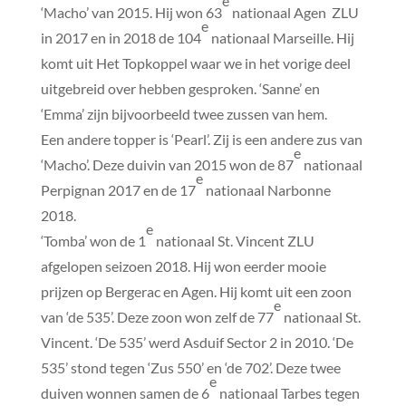
e
‘Macho’ van 2015. Hij won 63
nationaal Agen ZLU
e
in 2017 en in 2018 de 104
nationaal Marseille. Hij
komt uit Het Topkoppel waar we in het vorige deel
uitgebreid over hebben gesproken. ‘Sanne’ en
‘Emma’ zijn bijvoorbeeld twee zussen van hem.
Een andere topper is ‘Pearl’. Zij is een andere zus van
e
‘Macho’. Deze duivin van 2015 won de 87
nationaal
e
Perpignan 2017 en de 17
nationaal Narbonne
2018.
e
‘Tomba’ won de 1
nationaal St. Vincent ZLU
afgelopen seizoen 2018. Hij won eerder mooie
prijzen op Bergerac en Agen. Hij komt uit een zoon
e
van ‘de 535’. Deze zoon won zelf de 77
nationaal St.
Vincent. ‘De 535’ werd Asduif Sector 2 in 2010. ‘De
535’ stond tegen ‘Zus 550’ en ‘de 702’. Deze twee
e
duiven wonnen samen de 6
nationaal Tarbes tegen