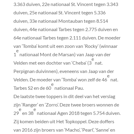
3.363 duiven, 22e nationaal St. Vincent tegen 3.343
duiven, 25e nationaal St. Vincent tegen 5.336
duiven, 33e nationaal Montauban tegen 8.514
duiven, 44e nationaal Tarbes tegen 2.775 duiven en
64e nationaal Tarbes tegen 2.111 duiven. De moeder
van ‘Tomba’ komt uit een zoon van ‘Rocky’ (winnaar
e
1
nationaal Mont de Marsan) van Jaap van der
e
Velden met een dochter van ‘Cheba’ (3
nat.
Perpignan duivinnen), eveneens van Jaap van der
e
Velden. De moeder van ‘Tomba’ won zelf de 46
nat.
e
Tarbes S2 en de 60
nationaal Pau.
De laatste twee toppers in dit deel van het verslag
zijn ‘Ranger’ en ‘Zorro’. Deze twee broers wonnen de
e
e
29
en 38
nationaal Agen 2018 tegen 5.754 duiven.
Zij komen beiden uit Het Topkoppel. Deze doffers
van 2016 zijn broers van ‘Macho’, ‘Pearl’, ‘Sanne’ en