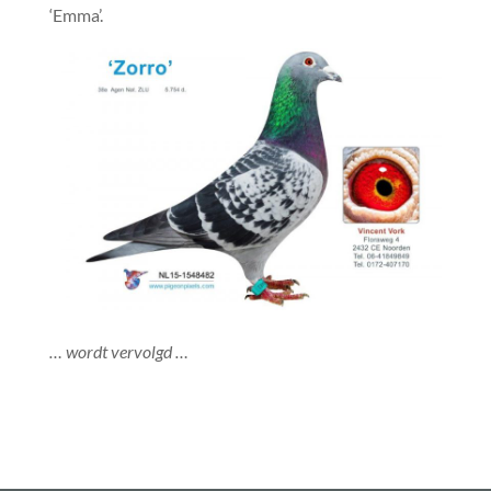
‘Emma’.
… wordt vervolgd …