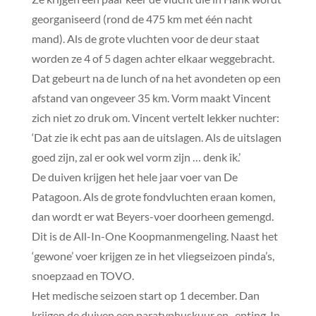
georganiseerd (rond de 475 km met één nacht
mand). Als de grote vluchten voor de deur staat
worden ze 4 of 5 dagen achter elkaar weggebracht.
Dat gebeurt na de lunch of na het avondeten op een
afstand van ongeveer 35 km. Vorm maakt Vincent
zich niet zo druk om. Vincent vertelt lekker nuchter:
‘Dat zie ik echt pas aan de uitslagen. Als de uitslagen
goed zijn, zal er ook wel vorm zijn … denk ik.’
De duiven krijgen het hele jaar voer van De
Patagoon. Als de grote fondvluchten eraan komen,
dan wordt er wat Beyers-voer doorheen gemengd.
Dit is de All-In-One Koopmanmengeling. Naast het
‘gewone’ voer krijgen ze in het vliegseizoen pinda’s,
snoepzaad en TOVO.
Het medische seizoen start op 1 december. Dan
krijgen de duiven een paratyphuskuur en -enting. In