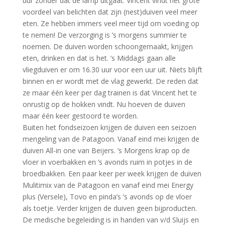
uur zonder dat de lamp uitgaat. Vincent vindt het grote
voordeel van belichten dat zijn (nest)duiven veel meer
eten. Ze hebben immers veel meer tijd om voeding op
te nemen! De verzorging is ’s morgens summier te
noemen. De duiven worden schoongemaakt, krijgen
eten, drinken en dat is het. ’s Middags gaan alle
vliegduiven er om 16.30 uur voor een uur uit. Niets blijft
binnen en er wordt met de vlag gewerkt. De reden dat
ze maar één keer per dag trainen is dat Vincent het te
onrustig op de hokken vindt. Nu hoeven de duiven
maar één keer gestoord te worden.
Buiten het fondseizoen krijgen de duiven een seizoen
mengeling van de Patagoon. Vanaf eind mei krijgen de
duiven All-in one van Beijers. ’s Morgens krap op de
vloer in voerbakken en ’s avonds ruim in potjes in de
broedbakken. Een paar keer per week krijgen de duiven
Mulitimix van de Patagoon en vanaf eind mei Energy
plus (Versele), Tovo en pinda’s ’s avonds op de vloer
als toetje. Verder krijgen de duiven geen bijproducten.
De medische begeleiding is in handen van v/d Sluijs en