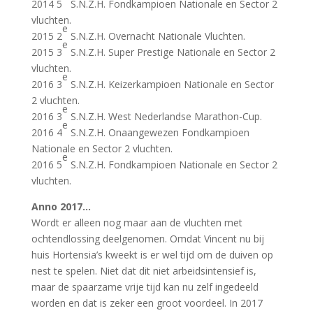
2014 5
S.N.Z.H. Fondkampioen Nationale en Sector 2
vluchten.
e
2015 2
S.N.Z.H. Overnacht Nationale Vluchten.
e
2015 3
S.N.Z.H. Super Prestige Nationale en Sector 2
vluchten.
e
2016 3
S.N.Z.H. Keizerkampioen Nationale en Sector
2 vluchten.
e
2016 3
S.N.Z.H. West Nederlandse Marathon-Cup.
e
2016 4
S.N.Z.H. Onaangewezen Fondkampioen
Nationale en Sector 2 vluchten.
e
2016 5
S.N.Z.H. Fondkampioen Nationale en Sector 2
vluchten.
Anno 2017…
Wordt er alleen nog maar aan de vluchten met
ochtendlossing deelgenomen. Omdat Vincent nu bij
huis Hortensia’s kweekt is er wel tijd om de duiven op
nest te spelen. Niet dat dit niet arbeidsintensief is,
maar de spaarzame vrije tijd kan nu zelf ingedeeld
worden en dat is zeker een groot voordeel. In 2017