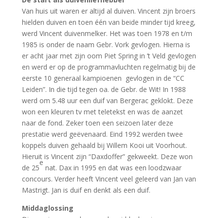
Van huis uit waren er altijd al duiven. Vincent zijn broers
hielden duiven en toen één van beide minder tijd kreeg,
werd Vincent duivenmelker. Het was toen 1978 en t/m
1985 is onder de naam Gebr. Vork gevlogen. Hierna is
er acht jaar met zijn oom Piet Spring in ’t Veld gevlogen
en werd er op de programmavluchten regelmatig bij de
eerste 10 generaal kampioenen gevlogen in de “CC
Leiden”. In die tijd tegen oa. de Gebr. de Wit! In 1988
werd om 5.48 uur een duif van Bergerac geklokt. Deze
won een kleuren tv met teletekst en was de aanzet
naar de fond. Zeker toen een seizoen later deze
prestatie werd geëvenaard. Eind 1992 werden twee
koppels duiven gehaald bij Willem Kooi uit Voorhout.
Hieruit is Vincent zijn “Daxdoffer” gekweekt. Deze won
e
de 25
nat. Dax in 1995 en dat was een loodzwaar
concours. Verder heeft Vincent veel geleerd van Jan van
Mastrigt. Jan is duif en denkt als een duif.
Middaglossing