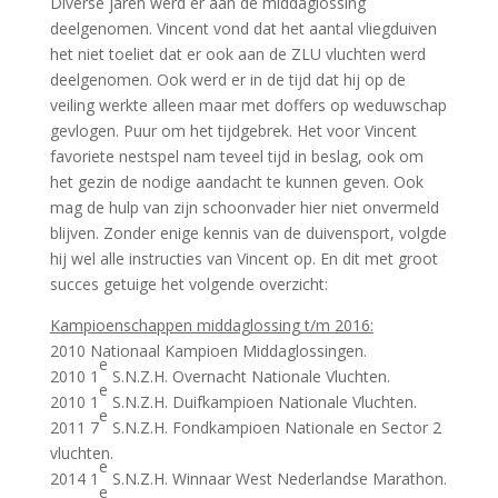
Diverse jaren werd er aan de middaglossing
deelgenomen. Vincent vond dat het aantal vliegduiven
het niet toeliet dat er ook aan de ZLU vluchten werd
deelgenomen. Ook werd er in de tijd dat hij op de
veiling werkte alleen maar met doffers op weduwschap
gevlogen. Puur om het tijdgebrek. Het voor Vincent
favoriete nestspel nam teveel tijd in beslag, ook om
het gezin de nodige aandacht te kunnen geven. Ook
mag de hulp van zijn schoonvader hier niet onvermeld
blijven. Zonder enige kennis van de duivensport, volgde
hij wel alle instructies van Vincent op. En dit met groot
succes getuige het volgende overzicht:
Kampioenschappen middaglossing t/m 2016:
2010 Nationaal Kampioen Middaglossingen.
e
2010 1
S.N.Z.H. Overnacht Nationale Vluchten.
e
2010 1
S.N.Z.H. Duifkampioen Nationale Vluchten.
e
2011 7
S.N.Z.H. Fondkampioen Nationale en Sector 2
vluchten.
e
2014 1
S.N.Z.H. Winnaar West Nederlandse Marathon.
e