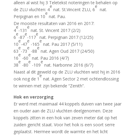
alleen al wist hij 3 Teletekst noteringen te behalen op
e
e
de ZLU vluchten: 4
nat. St.Vincent ZLU, 6
nat.
e
Perpignan en 10
nat. Pau.
De mooiste resultaten van 2016 en 2017:
e
e
4
-131
nat. St. Vincent 2017 (2/2)
e
e
e
6
-87
-117
nat. Perpignan 2017 (12/25)
e
e
e
10
-47
-165
nat. Pau 2017 (5/11)
e
e
e
63
-73
-88
nat. Agen Oud 2017 (24/50)
e
e
16
-60
nat. Pau 2016 (4/7)
e
e
e
38
-80
-109
nat. Narbonne 2016 (6/7)
Naast al dit geweld op de ZLU vluchten wist hij in 2016
e
ook nog de 1
nat. Agen Sector 2 met ochtendlossing
te winnen met zijn bekende “Zenith”.
Hok en verzorging
Er werd met maximaal 44 koppels duiven van twee jaar
en ouder aan de ZLU vluchten deelgenomen. Deze
koppels zitten in een hok van zeven meter dat op het
zuiden gericht staat. Voor het hok is een soort serre
geplaatst. Hiermee wordt de warmte en het licht