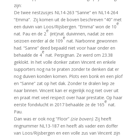
zijn:
De twee nestzusjes NL14-263 “Sanne” en NL14-264
“Emma”. Zij komen uit de boven beschreven “40” met
e
een duivin van Loos/Rijsbergen. “Emma” won de 10
e
nat. Pau en de 2
(int)nat. duivinnen, nadat ze een
e
seizoen eerder al de 109
nat. Narbonne gewonnen
had. “Sanne” deed bepaald niet voor haar onder en
e
behaalde de 4
nat. Perpignan. Ze werd om 23.38
geklokt. In het volle donker zaten Vincent en enkele
supporters nog na te praten zonder te denken dat er
nog duiven konden komen. Plots een bonk en een plof
en “Sanne” zat op het dak. Zonder te dralen liep ze
naar binnen. Vincent kan er eigenlijk nog niet over uit
en praat met veel respect over haar prestatie. Op haar
e
eerste fondvlucht in 2017 behaalde ze de 165
nat.
Pau.
Dan was er ook nog “Floor”
(zie boven)
. Zij heeft
ringnummer NL13-187 en heeft als vader een doffer
van Loos/Rijsbergen en een volle zus van Vincent zijn