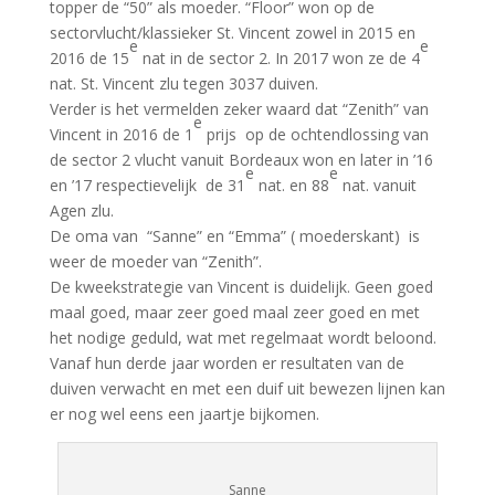
topper de “50” als moeder. “Floor” won op de
sectorvlucht/klassieker St. Vincent zowel in 2015 en
e
e
2016 de 15
nat in de sector 2. In 2017 won ze de 4
nat. St. Vincent zlu tegen 3037 duiven.
Verder is het vermelden zeker waard dat “Zenith” van
e
Vincent in 2016 de 1
prijs op de ochtendlossing van
de sector 2 vlucht vanuit Bordeaux won en later in ’16
e
e
en ’17 respectievelijk de 31
nat. en 88
nat. vanuit
Agen zlu.
De oma van “Sanne” en “Emma” ( moederskant) is
weer de moeder van “Zenith”.
De kweekstrategie van Vincent is duidelijk. Geen goed
maal goed, maar zeer goed maal zeer goed en met
het nodige geduld, wat met regelmaat wordt beloond.
Vanaf hun derde jaar worden er resultaten van de
duiven verwacht en met een duif uit bewezen lijnen kan
er nog wel eens een jaartje bijkomen.
Sanne